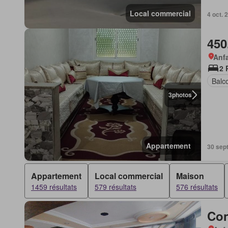
Local commercial
4 oct. 
450
Anf
2 
Balc
3
photos
Appartement
30 sept
Appartement
Local commercial
Maison
1459 résultats
579 résultats
576 résultats
Con