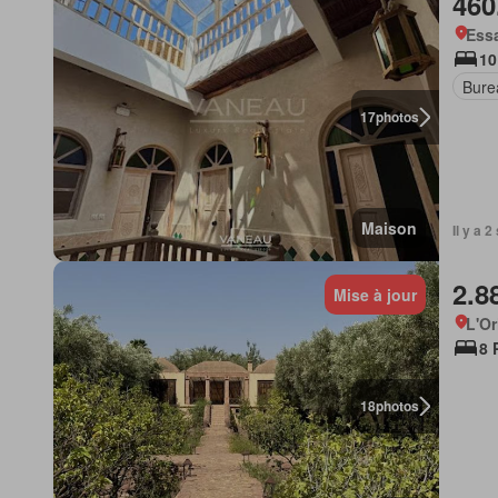
460
Essa
10
Bure
17
photos
Maison
Il y a 
2.8
Mise à jour
L'Or
8 
18
photos