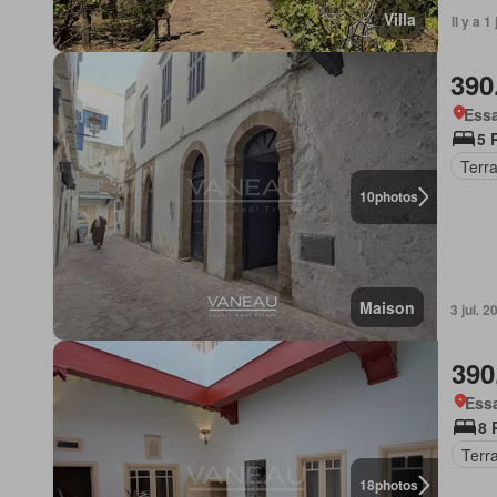
Villa
Il y a 1
390
Essa
5 
Terr
10
photos
Maison
3 jui. 2
390
Essa
8 
Terr
18
photos