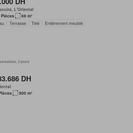
.000 DH
ouira, L'Oriental
 Pièces
69 m²
au
Terrasse
Télé
Entièrement meublé
2 semaines, 3 jours
83.686 DH
iental
Pièces
900 m²