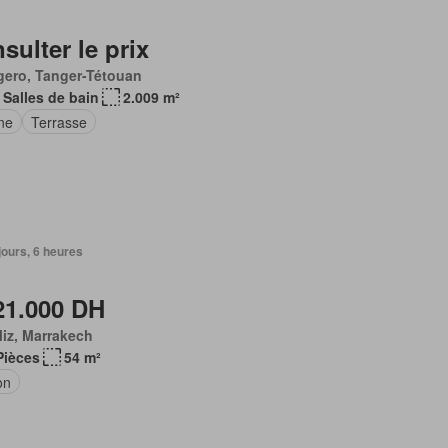
sulter le prix
gero, Tanger-Tétouan
 Salles de bain
2.009 m²
ne
Terrasse
 jours, 6 heures
21.000 DH
iz, Marrakech
Pièces
54 m²
on