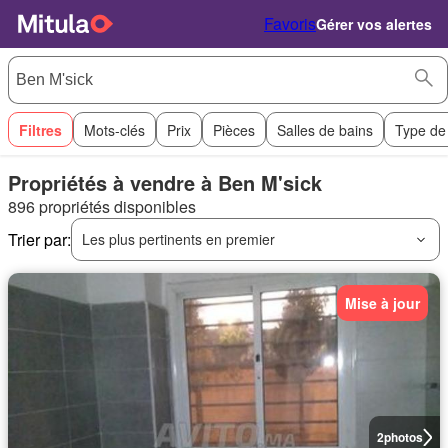
Favoris
Gérer vos alertes
Filtres
Mots-clés
Prix
Pièces
Salles de bains
Type de
Propriétés à vendre à Ben M'sick
896 propriétés disponibles
Trier par:
Les plus pertinents en premier
Mise à jour
2
photos