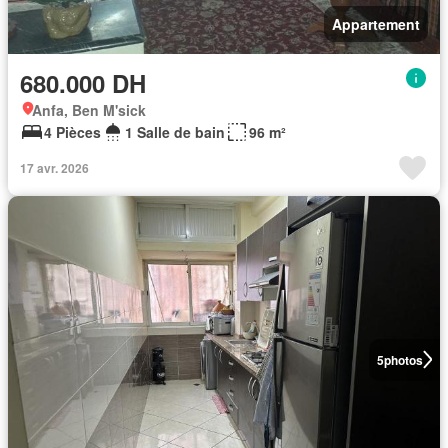
Appartement
680.000 DH
Anfa, Ben M'sick
4 Pièces
1 Salle de bain
96 m²
17 avr. 2026
5
photos