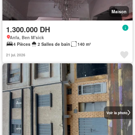
Maison
1.300.000 DH
Anfa, Ben M'sick
4 Pièces
2 Salles de bain
140 m²
21 jui. 2026
Voir la photo