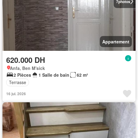
7
photos
Appartement
620.000 DH
Anfa, Ben M'sick
2 Pièces
1 Salle de bain
62 m²
Terrasse
16 jui. 2026