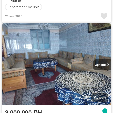
160 m²
Entièrement meublé
23 avr. 2026
3
photos
Maison
3.000.000 DH