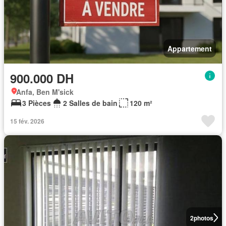
Appartement
900.000 DH
Anfa, Ben M'sick
3 Pièces
2 Salles de bain
120 m²
15 fév. 2026
2
photos