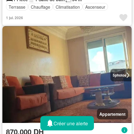
Terrasse
Chauffage
Climatisation
Ascenseur
1 jui. 2026
5
photos
Appartement
Créer une alerte
870.000 DH