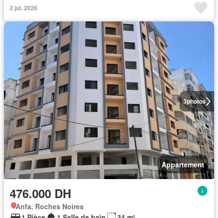
2 jui. 2026
3
photos
Appartement
476.000 DH
Anfa, Roches Noires
1 Pièce
1 Salle de bain
34 m²