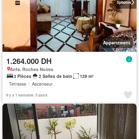
5
photos
Appartement
1.264.000 DH
Anfa, Roches Noires
3 Pièces
2 Salles de bain
129 m²
Terrasse
Ascenseur
Il y a 1 semaine, 5 jours