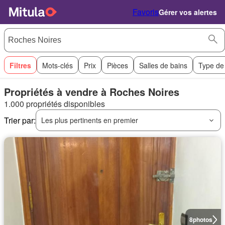
Favoris
Gérer vos alertes
Filtres
Mots-clés
Prix
Pièces
Salles de bains
Type de
Propriétés à vendre à Roches Noires
1.000 propriétés disponibles
Trier par:
Les plus pertinents en premier
8
photos