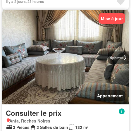
Il y a 2 jours, 23 heures
Mise à jour
9
photos
Appartement
Consulter le prix
Anfa, Roches Noires
3 Pièces
2 Salles de bain
132 m²