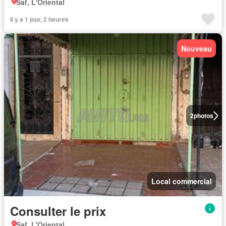
Saf, L'Oriental
Il y a 1 jour, 2 heures
Nouveau
2
photos
Local commercial
Consulter le prix
Saf, L'Oriental