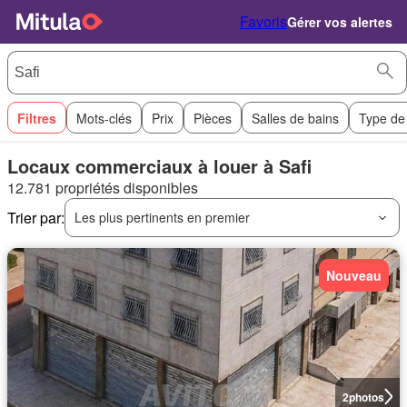
Favoris
Gérer vos alertes
Filtres
Mots-clés
Prix
Pièces
Salles de bains
Type de
Locaux commerciaux à louer à Safi
12.781 propriétés disponibles
Trier par:
Les plus pertinents en premier
Nouveau
2
photos