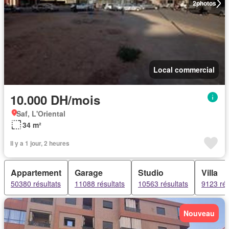
2
photos
Local commercial
10.000 DH/mois
Saf, L'Oriental
34 m²
Il y a 1 jour, 2 heures
Appartement
Garage
Studio
Villa
50380 résultats
11088 résultats
10563 résultats
9123 rés
Nouveau