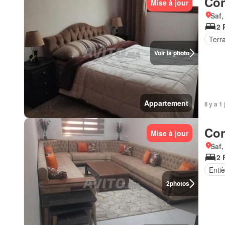
Con
Mise à jour
Saf,
2 
Terr
Voir la photo
Appartement
Il y a 1
Con
Mise à jour
Saf,
2 
Enti
2
photos