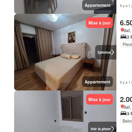
Appartement
Il y a 1
6.5
Mise à jour
Saf,
2 
Pisci
2
photos
Appartement
Il y a 1
2.0
Mise à jour
Saf,
3 
Balc
Voir la photo