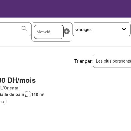
Trier par:
Les plus pertinent
00 DH/mois
 L'Oriental
Salle de bain
110 m²
au