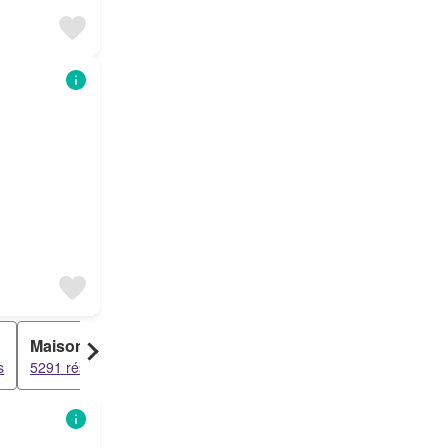
Maison
Riad
Ferme
s
5291 résultats
4597 résultats
2815 résultats