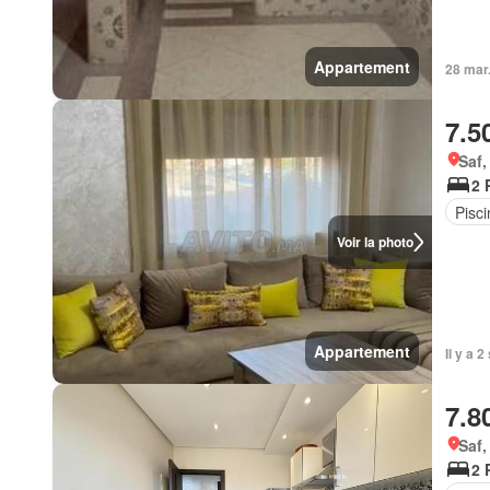
Appartement
28 mar
7.5
Saf,
2 
Pisc
Voir la photo
Appartement
Il y a 
7.8
Saf,
2 