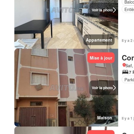
Balc
Enti
Voir la photo
Appartement
Il y a 
Con
Mise à jour
Saf,
7 
Park
Voir la photo
Maison
Il y a 1