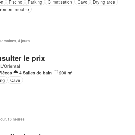
on
Piscine
Parking
Climatisation
Cave
Drying area
èrement meublé
2 semaines, 4 jours
sulter le prix
 L'Oriental
Pièces
4 Salles de bain
200 m²
ing
Cave
 jour, 16 heures