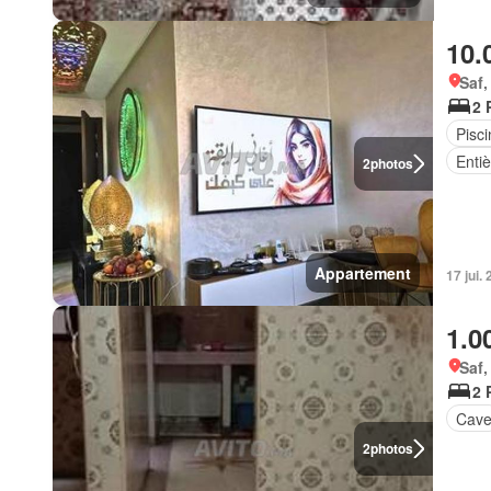
10.
Saf,
2 
Pisci
Enti
2
photos
Appartement
17 jui.
1.0
Saf,
2 
Cav
2
photos