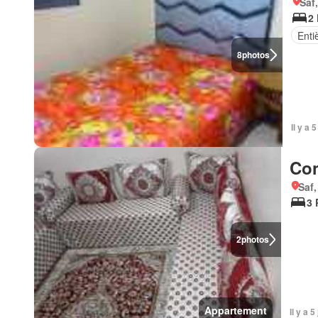
Saf,
2 
Enti
8
photos
Il y a 
Con
Saf,
3 
2
photos
Appartement
Il y a 