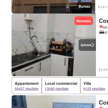
Bureau
Il y a 1
Con
Nouveau
Saf,
4 
3
photos
Il y a 
Appartement
Local commercial
Villa
50437 résultats
13040 résultats
9123 résultats
Con