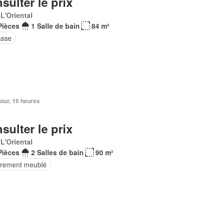
sulter le prix
 L'Oriental
Pièces
1 Salle de bain
84 m²
asse
 jour, 16 heures
sulter le prix
 L'Oriental
Pièces
2 Salles de bain
90 m²
èrement meublé