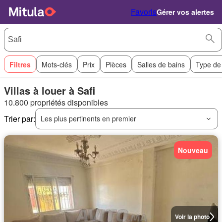
Favoris
Gérer vos alertes
Filtres
Mots-clés
Prix
Pièces
Salles de bains
Type de
Villas à louer à Safi
10.800 propriétés disponibles
Trier par:
Les plus pertinents en premier
Nouveau
Voir la photo