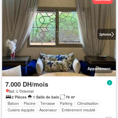
2
photos
Appartement
7.000 DH/mois
Saf, L'Oriental
2 Pièces
1 Salle de bain
76 m²
Balcon
Piscine
Terrasse
Parking
Climatisation
Cuisine équipée
Ascenseur
Entièrement meublé