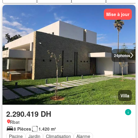
Mise à jour
24
photos
Villa
2.290.419 DH
Rbat
8 Pièces
1.420 m²
Piscine
Jardin
Climatisation
Alarme