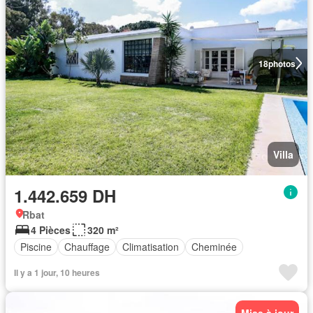
18
photos
Villa
1.442.659 DH
Rbat
4 Pièces
320 m²
Piscine
Chauffage
Climatisation
Cheminée
Il y a 1 jour, 10 heures
Mise à jour