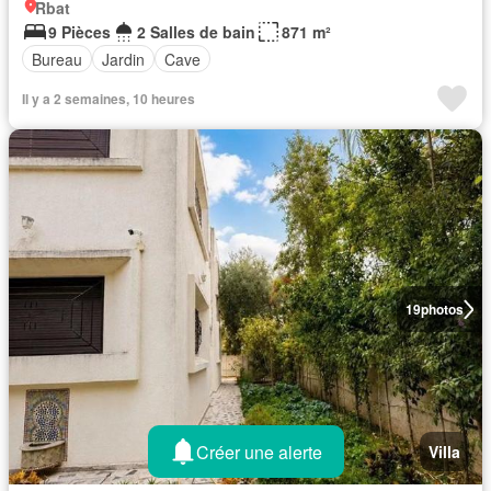
Rbat
9 Pièces
2 Salles de bain
871 m²
Bureau
Jardin
Cave
Il y a 2 semaines, 10 heures
19
photos
Créer une alerte
Villa