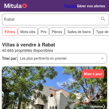
Favoris
Gérer vos alertes
Filtres
Mots-clés
Prix
Pièces
Salles de bains
Type de
Villas à vendre à Rabat
40.665 propriétés disponibles
Trier par:
Les plus pertinents en premier
Mise à jour
14
photos