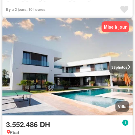
Il y a 2 jours, 10 heures
Mise à jour
38
photos
Villa
3.552.486 DH
Rbat