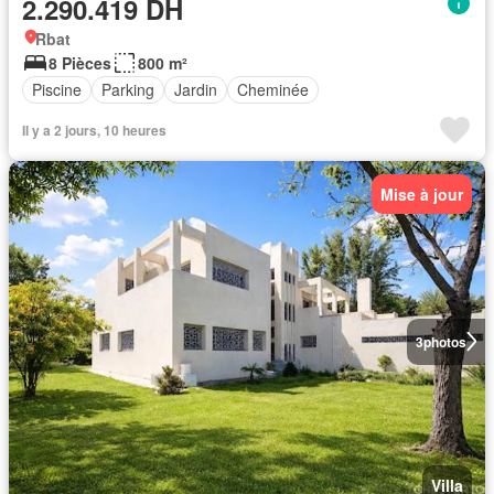
2.290.419 DH
Rbat
8 Pièces
800 m²
Piscine
Parking
Jardin
Cheminée
Il y a 2 jours, 10 heures
Mise à jour
3
photos
Villa