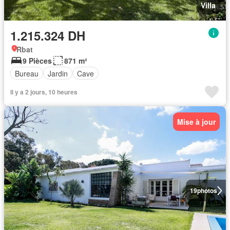
Villa
1.215.324 DH
Rbat
9 Pièces
871 m²
Bureau
Jardin
Cave
Il y a 2 jours, 10 heures
Mise à jour
19
photos