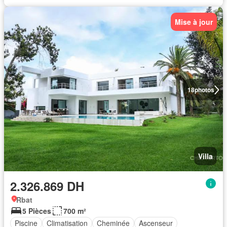
Mise à jour
18
photos
Villa
2.326.869 DH
Rbat
5 Pièces
700 m²
Piscine
Climatisation
Cheminée
Ascenseur