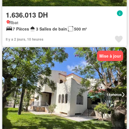
1.636.013 DH
Rbat
7 Pièces
3 Salles de bain
500 m²
Il y a 2 jours, 10 heures
Mise à jour
14
photos