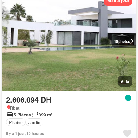
18
photos
Villa
2.606.094 DH
Rbat
5 Pièces
899 m²
Piscine
Jardin
Il y a 1 jour, 10 heures