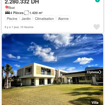
2.280.332 DH
Rbat
4 Pièces
1.420 m²
Piscine
Jardin
Climatisation
Alarme
Il y a 1 jour, 10 heures
22
photos
Villa