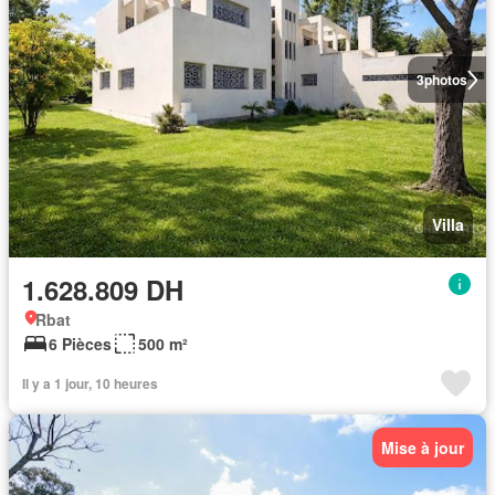
3
photos
Villa
1.628.809 DH
Rbat
6 Pièces
500 m²
Il y a 1 jour, 10 heures
Mise à jour