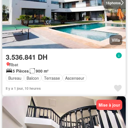
16
photos
Villa
3.536.841 DH
Rbat
5 Pièces
900 m²
Bureau
Balcon
Terrasse
Ascenseur
Il y a 1 jour, 10 heures
Mise à jour