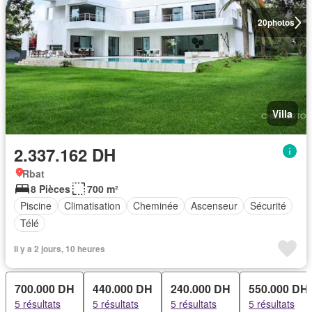
20
photos
Villa
2.337.162 DH
Rbat
8 Pièces
700 m²
Piscine
Climatisation
Cheminée
Ascenseur
Sécurité
Télé
Il y a 2 jours, 10 heures
700.000 DH
440.000 DH
240.000 DH
550.000 DH
5 résultats
5 résultats
5 résultats
5 résultats