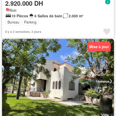
2.920.000 DH
Rbat
10 Pièces
6 Salles de bain
2.000 m²
Bureau
Parking
Il y a 2 semaines, 3 jours
Mise à jour
14
photos
Villa