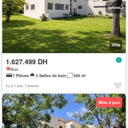
3
photos
Villa
1.627.499 DH
Rbat
7 Pièces
3 Salles de bain
500 m²
Il y a 1 jour, 7 heures
Mise à jour