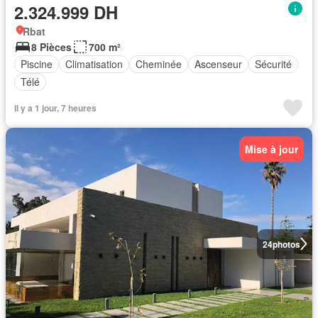
2.324.999 DH
Rbat
8 Pièces
700 m²
Piscine
Climatisation
Cheminée
Ascenseur
Sécurité
Télé
Il y a 1 jour, 7 heures
Mise à jour
24
photos