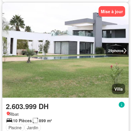
Mise à jour
29
photos
Villa
2.603.999 DH
Rbat
10 Pièces
899 m²
Piscine
Jardin