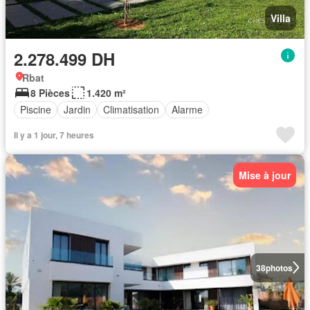
Villa
2.278.499 DH
Rbat
8 Pièces
1.420 m²
Piscine
Jardin
Climatisation
Alarme
Il y a 1 jour, 7 heures
Mise à jour
38
photos