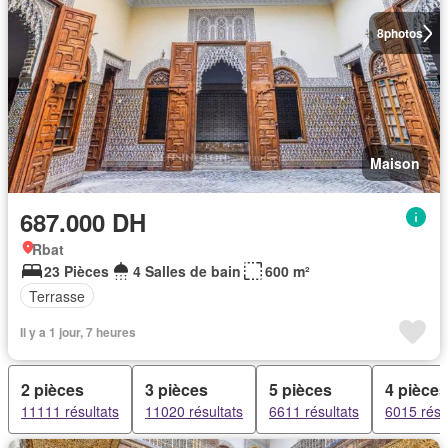
8
photos
Maison
687.000 DH
Rbat
23 Pièces
4 Salles de bain
600 m²
Terrasse
Il y a 1 jour, 7 heures
2 pièces
3 pièces
5 pièces
4 pièces
11111 résultats
11020 résultats
6611 résultats
6015 résu