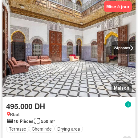
Mise à jour
24
photos
Maison
495.000 DH
Rbat
10 Pièces
550 m²
Terrasse
Cheminée
Drying area