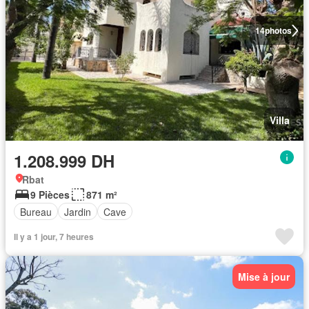
14
photos
Villa
1.208.999 DH
Rbat
9 Pièces
871 m²
Bureau
Jardin
Cave
Il y a 1 jour, 7 heures
Mise à jour