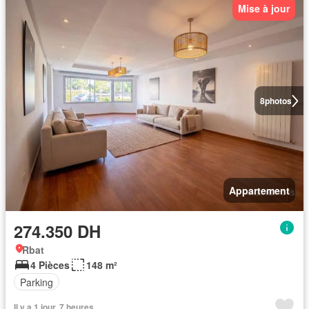
Mise à jour
8
photos
Appartement
274.350 DH
Rbat
4 Pièces
148 m²
Parking
Il y a 1 jour, 7 heures