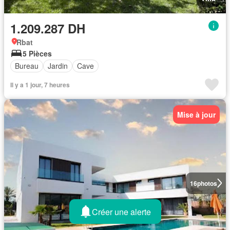
1.209.287 DH
Rbat
5 Pièces
Bureau
Jardin
Cave
Il y a 1 jour, 7 heures
Mise à jour
16
photos
Créer une alerte