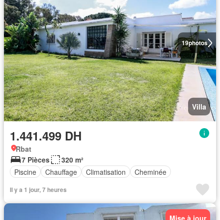
19
photos
Villa
1.441.499 DH
Rbat
7 Pièces
320 m²
Piscine
Chauffage
Climatisation
Cheminée
Il y a 1 jour, 7 heures
Mise à jour