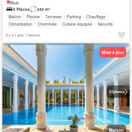
Rbat
5 Pièces
340 m²
Balcon
Piscine
Terrasse
Parking
Chauffage
Climatisation
Cheminée
Cuisine équipée
Sécurité
Télé
Il y a 1 jour, 7 heures
Mise à jour
27
photos
Maison