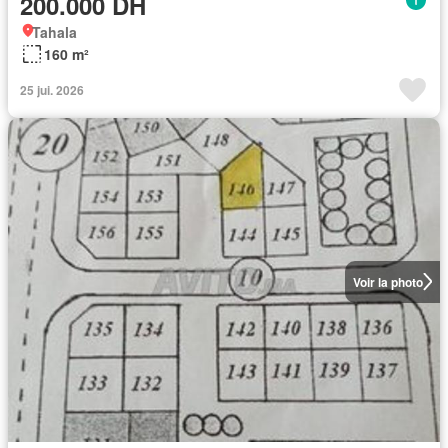
200.000 DH
Tahala
160 m²
25 jui. 2026
Voir la photo