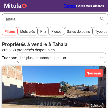
Favoris
Gérer vos alertes
Filtres
Mots-clés
Prix
Pièces
Salles de bains
Type de
Propriétés à vendre à Tahala
205.258 propriétés disponibles
Trier par:
Les plus pertinents en premier
Nouveau
2
photos