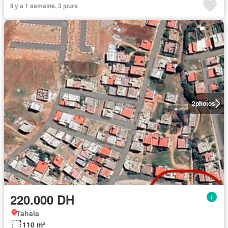
Il y a 1 semaine, 3 jours
2
photos
220.000 DH
Tahala
110 m²