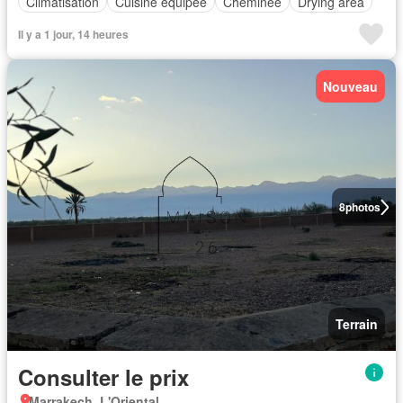
Climatisation
Cuisine équipée
Cheminée
Drying area
Il y a 1 jour, 14 heures
Nouveau
8
photos
Terrain
Consulter le prix
Marrakech, L'Oriental