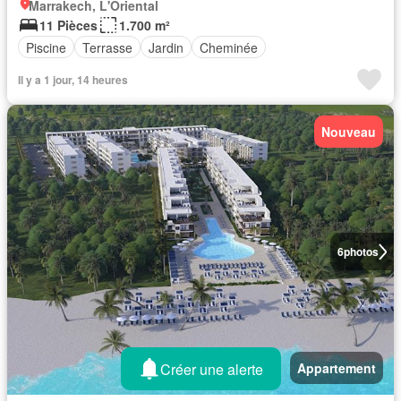
Marrakech, L'Oriental
11 Pièces
1.700 m²
Piscine
Terrasse
Jardin
Cheminée
Il y a 1 jour, 14 heures
Nouveau
6
photos
Créer une alerte
Appartement