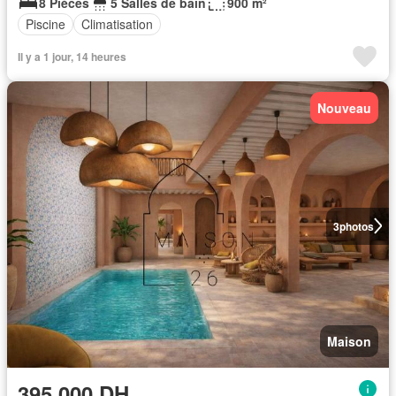
8 Pièces
5 Salles de bain
900 m²
Piscine
Climatisation
Il y a 1 jour, 14 heures
Nouveau
3
photos
Maison
395.000 DH