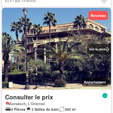
Il y a 1 jour, 14 heures
Nouveau
Voir la photo
Appartement
Consulter le prix
Marrakech, L'Oriental
4 Pièces
2 Salles de bain
260 m²