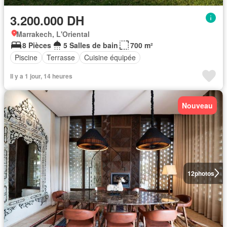
3.200.000 DH
Marrakech, L'Oriental
8 Pièces
5 Salles de bain
700 m²
Piscine
Terrasse
Cuisine équipée
Il y a 1 jour, 14 heures
Nouveau
12
photos