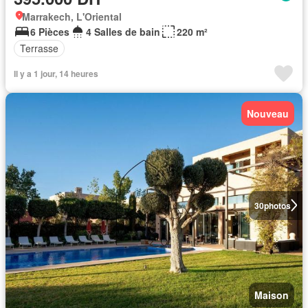
Marrakech, L'Oriental
6 Pièces
4 Salles de bain
220 m²
Terrasse
Il y a 1 jour, 14 heures
Nouveau
30
photos
Maison