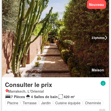
Nouveau
23
photos
Maison
Consulter le prix
Marrakech, L'Oriental
7 Pièces
4 Salles de bain
420 m²
Piscine
Terrasse
Jardin
Cuisine équipée
Cheminée