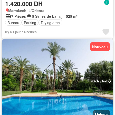
1.420.000 DH
Marrakech, L'Oriental
7 Pièces
5 Salles de bain
525 m²
Bureau
Parking
Drying area
Il y a 1 jour, 14 heures
Nouveau
Voir la photo
Maison