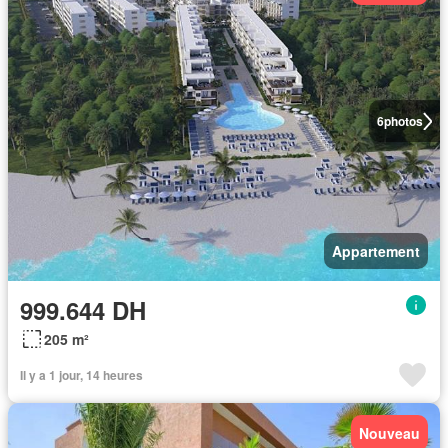
6
photos
Appartement
999.644 DH
205 m²
Il y a 1 jour, 14 heures
Nouveau