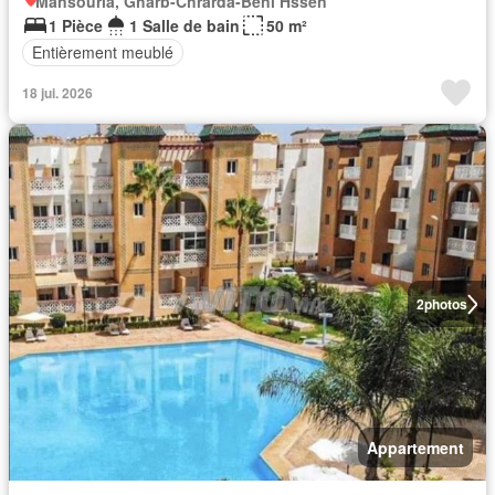
Mansouria, Gharb-Chrarda-Beni Hssen
1 Pièce
1 Salle de bain
50 m²
Entièrement meublé
18 jui. 2026
2
photos
Appartement