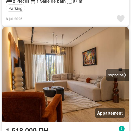
2 Pièces
1 Salle de bain
97 m²
Parking
8 jui. 2026
19
photos
Appartement
1.518.000 DH