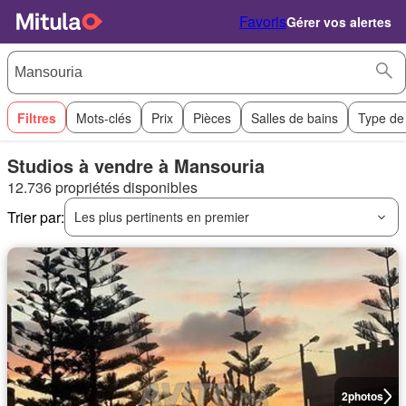
Favoris
Gérer vos alertes
Filtres
Mots-clés
Prix
Pièces
Salles de bains
Type de
Studios à vendre à Mansouria
12.736 propriétés disponibles
Trier par:
Les plus pertinents en premier
2
photos