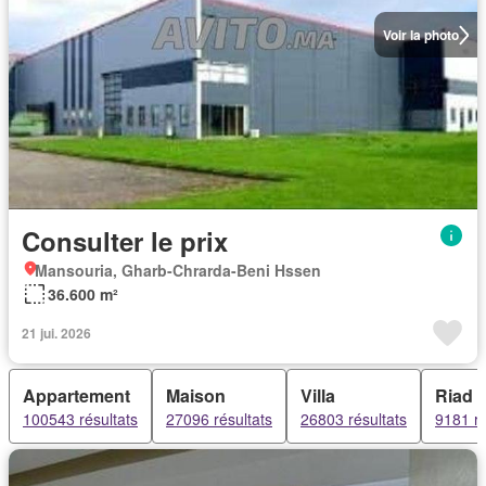
Voir la photo
Consulter le prix
Mansouria, Gharb-Chrarda-Beni Hssen
36.600 m²
21 jui. 2026
Appartement
Maison
Villa
Riad
100543 résultats
27096 résultats
26803 résultats
9181 ré