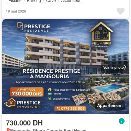
Piscine
Parking
Cave
Ascenseur
18 mai 2026
Voir la photo
Appartement
730.000 DH
Mansouria, Gharb-Chrarda-Beni Hssen