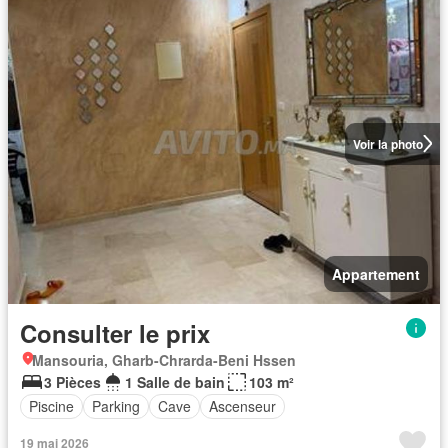
Voir la photo
Appartement
Consulter le prix
Mansouria, Gharb-Chrarda-Beni Hssen
3 Pièces
1 Salle de bain
103 m²
Piscine
Parking
Cave
Ascenseur
19 mai 2026