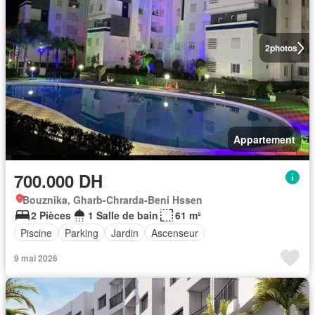
2
photos
Appartement
700.000 DH
Bouznika, Gharb-Chrarda-Beni Hssen
2 Pièces
1 Salle de bain
61 m²
Piscine
Parking
Jardin
Ascenseur
9 mai 2026