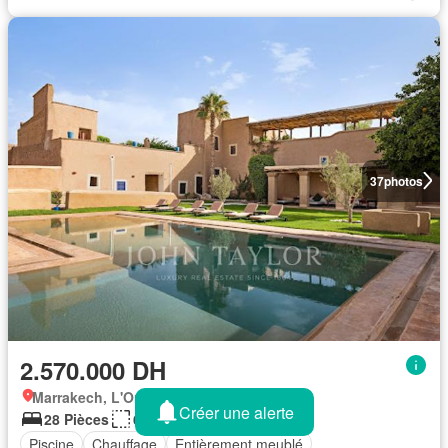
37
photos
2.570.000 DH
Marrakech, L'Oriental
Créer une alerte
28 Pièces
6.200 m²
Piscine
Chauffage
Entièrement meublé