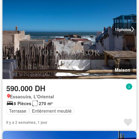
15
photos
Maison
590.000 DH
Essaouira, L'Oriental
8 Pièces
270 m²
Terrasse
Entièrement meublé
Il y a 2 semaines, 1 jour