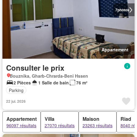
7
photos
Appartement
Consulter le prix
Bouznika, Gharb-Chrarda-Beni Hssen
2 Pièces
1 Salle de bain
76 m²
Parking
22 jui. 2026
Appartement
Villa
Maison
Riad
96097 résultats
27070 résultats
23263 résultats
8040 rés