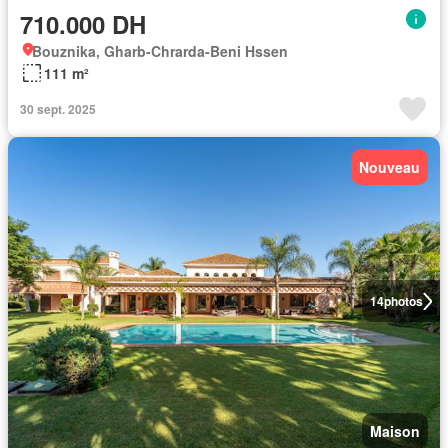
710.000 DH
Bouznika, Gharb-Chrarda-Beni Hssen
111 m²
30 sept. 2025
Nouveau
14
photos
Maison