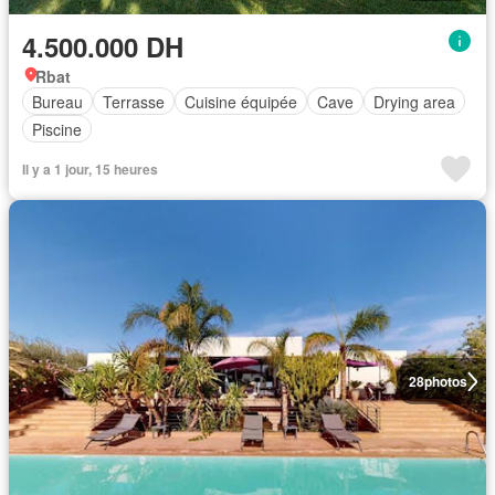
4.500.000 DH
Rbat
Bureau
Terrasse
Cuisine équipée
Cave
Drying area
Piscine
Il y a 1 jour, 15 heures
28
photos