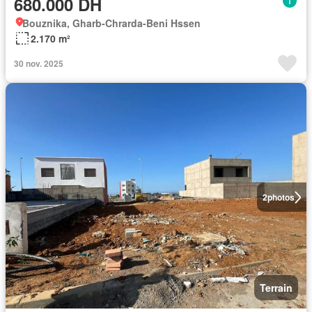
680.000 DH
Bouznika, Gharb-Chrarda-Beni Hssen
2.170 m²
30 nov. 2025
2
photos
Terrain