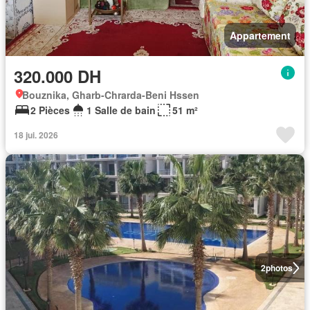
Appartement
320.000 DH
Bouznika, Gharb-Chrarda-Beni Hssen
2 Pièces
1 Salle de bain
51 m²
18 jui. 2026
2
photos