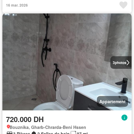
16 mar. 2026
3
photos
Appartement
720.000 DH
Bouznika, Gharb-Chrarda-Beni Hssen
3 Pièces
2 Salles de bain
97 m²