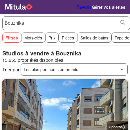
Favoris
Gérer vos alertes
Filtres
Mots-clés
Prix
Pièces
Salles de bains
Type de
Studios à vendre à Bouznika
13.653 propriétés disponibles
Trier par:
Les plus pertinents en premier
8
photos