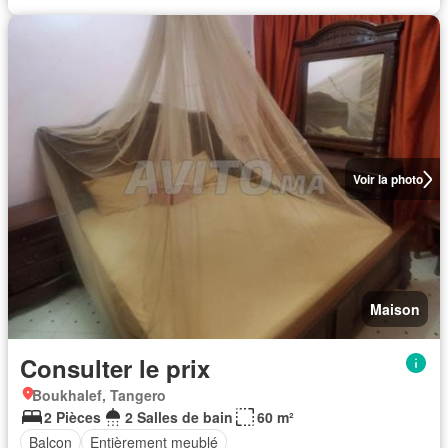
Voir la photo
Maison
Consulter le prix
Boukhalef, Tangero
2 Pièces
2 Salles de bain
60 m²
Balcon
Entièrement meublé