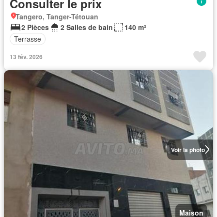
Consulter le prix
Tangero, Tanger-Tétouan
2 Pièces
2 Salles de bain
140 m²
Terrasse
13 fév. 2026
Voir la photo
Maison