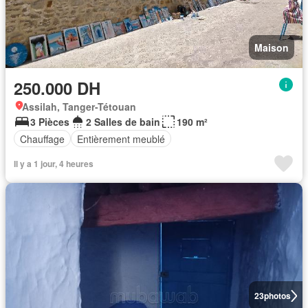
Maison
250.000 DH
Assilah, Tanger-Tétouan
3 Pièces
2 Salles de bain
190 m²
Chauffage
Entièrement meublé
Il y a 1 jour, 4 heures
23
photos