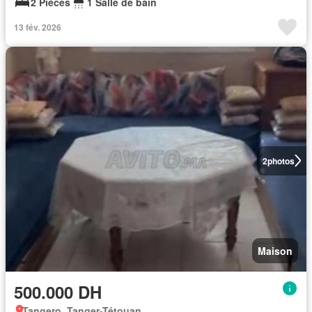
2 Pièces
1 Salle de bain
13 fév. 2026
2
photos
Maison
500.000 DH
Tangero, Tanger-Tétouan