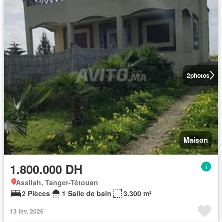
2
photos
Maison
1.800.000 DH
Assilah, Tanger-Tétouan
2 Pièces
1 Salle de bain
3.300 m²
13 fév. 2026