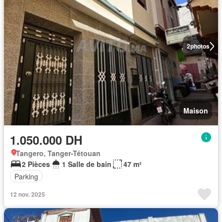
2
photos
Maison
1.050.000 DH
Tangero, Tanger-Tétouan
2 Pièces
1 Salle de bain
47 m²
Parking
12 nov. 2025