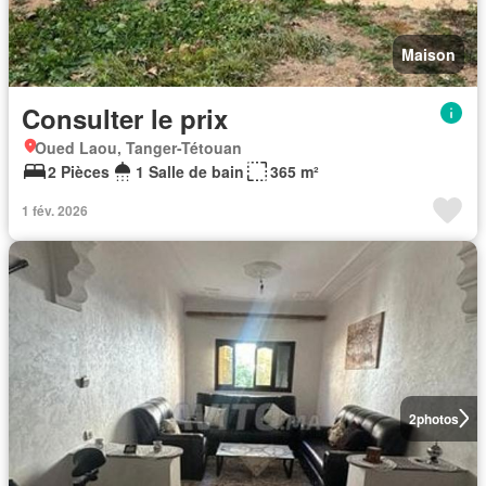
Maison
Consulter le prix
Oued Laou, Tanger-Tétouan
2 Pièces
1 Salle de bain
365 m²
1 fév. 2026
2
photos