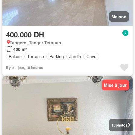
Maison
400.000 DH
Tangero, Tanger-Tétouan
400 m²
Balcon
Terrasse
Parking
Jardin
Cave
Il y a 1 jour, 19 heures
Mise à jour
10
photos