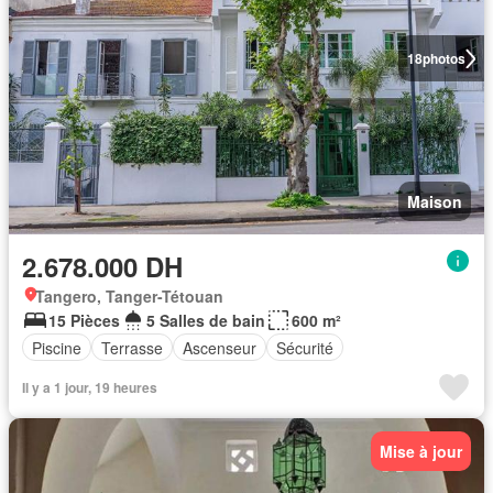
18
photos
Maison
2.678.000 DH
Tangero, Tanger-Tétouan
15 Pièces
5 Salles de bain
600 m²
Piscine
Terrasse
Ascenseur
Sécurité
Il y a 1 jour, 19 heures
Mise à jour