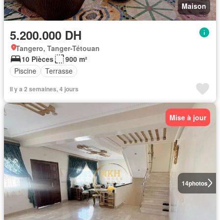
Maison
5.200.000 DH
Tangero, Tanger-Tétouan
10 Pièces
900 m²
Piscine
Terrasse
Il y a 2 semaines, 4 jours
Mise à jour
14
photos