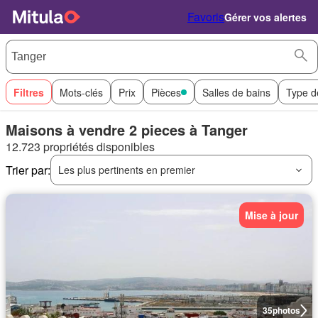
Favoris
Gérer vos alertes
Filtres
Mots-clés
Prix
Pièces
Salles de bains
Type d
Maisons à vendre 2 pieces à Tanger
12.723 propriétés disponibles
Trier par:
Les plus pertinents en premier
Mise à jour
35
photos