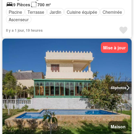
9 Pièces
700 m²
Piscine
Terrasse
Jardin
Cuisine équipée
Cheminée
Ascenseur
Il y a 1 jour, 19 heures
Mise à jour
48
photos
Maison