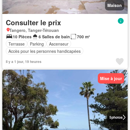
Maison
Consulter le prix
Tangero, Tanger-Tétouan
10 Pièces
6 Salles de bain
700 m²
Terrasse
Parking
Ascenseur
Accès pour les personnes handicapées
Il y a 1 jour, 19 heures
Mise à jour
5
photos