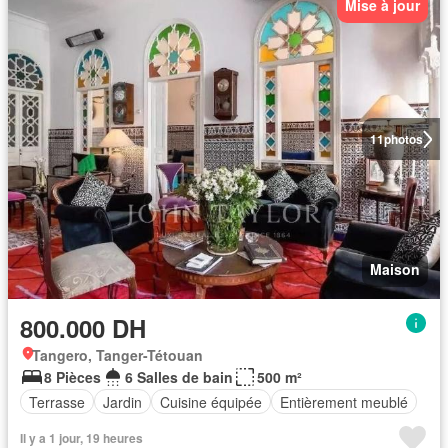
Mise à jour
11
photos
Maison
800.000 DH
Tangero, Tanger-Tétouan
8 Pièces
6 Salles de bain
500 m²
Terrasse
Jardin
Cuisine équipée
Entièrement meublé
Il y a 1 jour, 19 heures