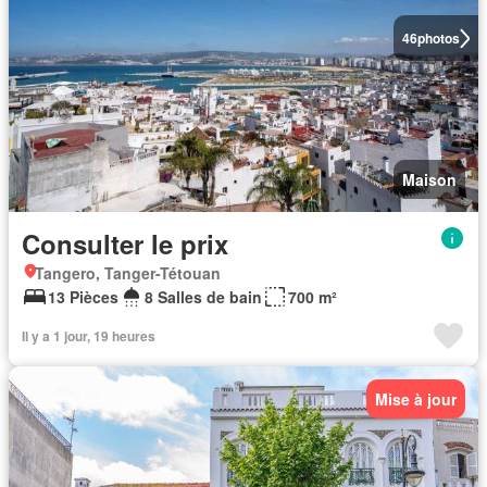
46
photos
Maison
Consulter le prix
Tangero, Tanger-Tétouan
13 Pièces
8 Salles de bain
700 m²
Il y a 1 jour, 19 heures
Mise à jour