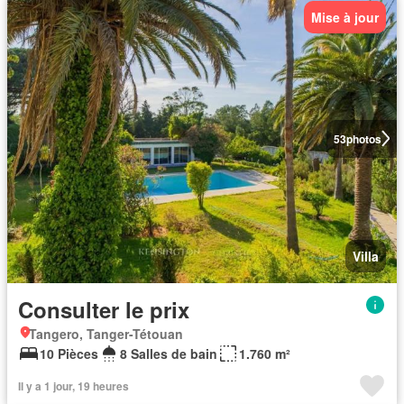
Mise à jour
53
photos
Villa
Consulter le prix
Tangero, Tanger-Tétouan
10 Pièces
8 Salles de bain
1.760 m²
Il y a 1 jour, 19 heures