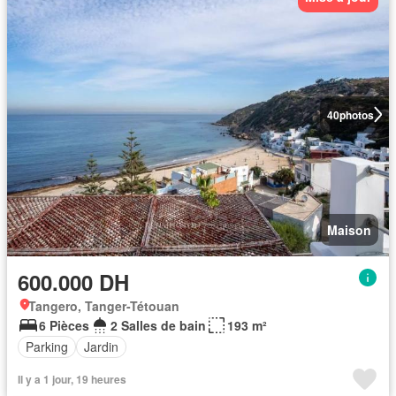
40
photos
Maison
600.000 DH
Tangero, Tanger-Tétouan
6 Pièces
2 Salles de bain
193 m²
Parking
Jardin
Il y a 1 jour, 19 heures