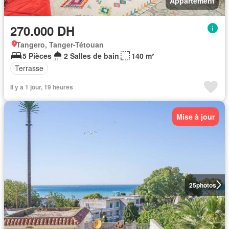
Appartement
270.000 DH
Tangero, Tanger-Tétouan
5 Pièces
2 Salles de bain
140 m²
Terrasse
Il y a 1 jour, 19 heures
Mise à jour
25
photos