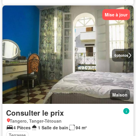
Mise à jour
6
photos
Maison
Consulter le prix
Tangero, Tanger-Tétouan
4 Pièces
1 Salle de bain
94 m²
Terrasse