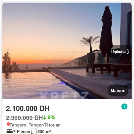
19
photos
Maison
2.100.000 DH
2.300.000 DH
9%
Tangero, Tanger-Tétouan
7 Pièces
500 m²