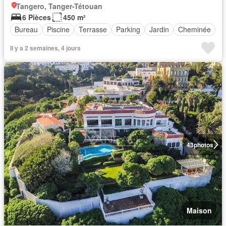
Tangero, Tanger-Tétouan
6 Pièces
450 m²
Bureau
Piscine
Terrasse
Parking
Jardin
Cheminée
Il y a 2 semaines, 4 jours
43
photos
Maison