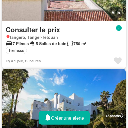
Villa
Consulter le prix
Tangero, Tanger-Tétouan
7 Pièces
5 Salles de bain
750 m²
Terrasse
Il y a 1 jour, 19 heures
45
photos
Créer une alerte