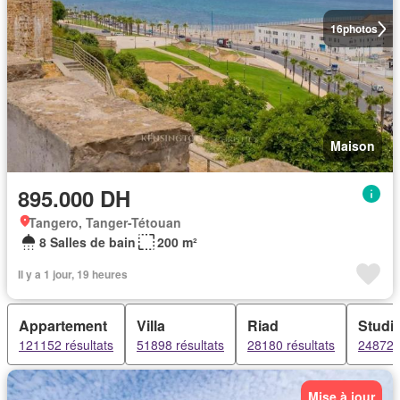
16
photos
Maison
895.000 DH
Tangero, Tanger-Tétouan
8 Salles de bain
200 m²
Il y a 1 jour, 19 heures
Appartement
Villa
Riad
Studi
121152 résultats
51898 résultats
28180 résultats
24872 r
Mise à jour