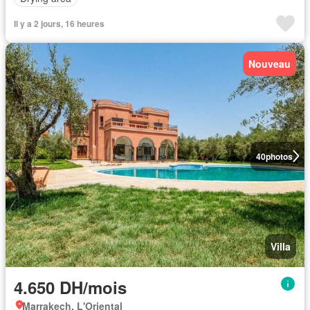
Il y a 2 jours, 16 heures
Nouveau
40
photos
Villa
4.650 DH/mois
Marrakech, L'Oriental