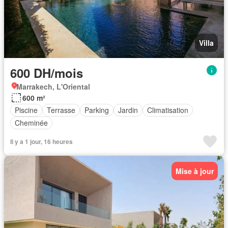
Villa
600 DH/mois
Marrakech, L'Oriental
600 m²
Piscine
Terrasse
Parking
Jardin
Climatisation
Cheminée
Il y a 1 jour, 16 heures
Mise à jour