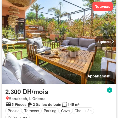
Nouveau
31
photos
Appartement
2.300 DH/mois
Marrakech, L'Oriental
5 Pièces
3 Salles de bain
145 m²
Piscine
Terrasse
Parking
Cave
Cheminée
Drying area