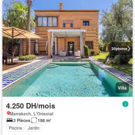
30
photos
Villa
4.250 DH/mois
Marrakech, L'Oriental
3 Pièces
198 m²
Piscine
Jardin