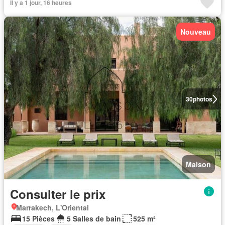
Il y a 1 jour, 16 heures
Nouveau
30
photos
Maison
Consulter le prix
Marrakech, L'Oriental
15 Pièces
5 Salles de bain
525 m²