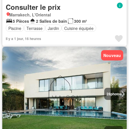
Consulter le prix
Marrakech, L'Oriental
5 Pièces
2 Salles de bain
300 m²
Piscine
Terrasse
Jardin
Cuisine équipée
Il y a 1 jour, 16 heures
Nouveau
28
photos