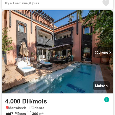
Il y a 1 semaine, 6 jours
30
photos
Maison
4.000 DH/mois
Marrakech, L'Oriental
7 Pièces
300 m²