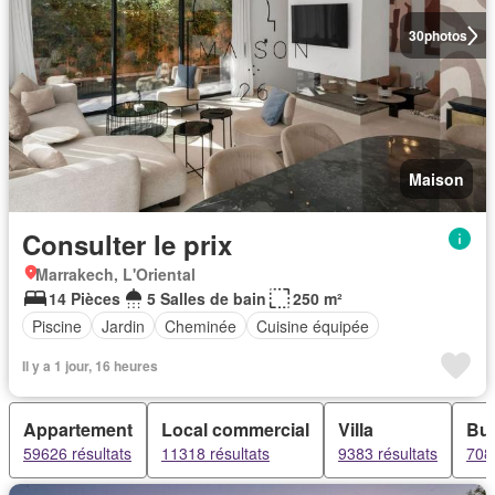
30
photos
Maison
Consulter le prix
Marrakech, L'Oriental
14 Pièces
5 Salles de bain
250 m²
Piscine
Jardin
Cheminée
Cuisine équipée
Il y a 1 jour, 16 heures
Appartement
Local commercial
Villa
Bu
59626 résultats
11318 résultats
9383 résultats
7081