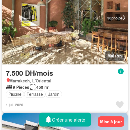
30
photos
Maison
7.500 DH/mois
Marrakech, L'Oriental
9 Pièces
450 m²
Piscine
Terrasse
Jardin
1 juil. 2026
Créer une alerte
Mise à jour