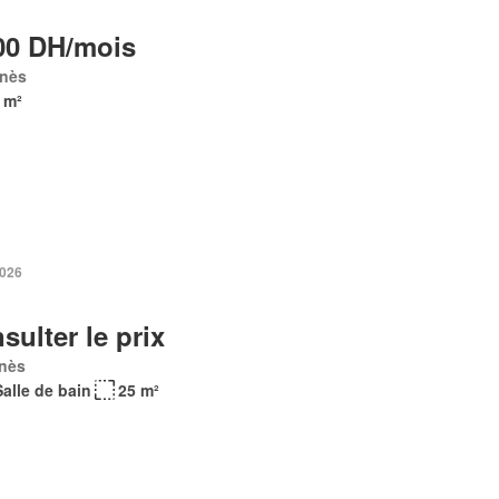
00 DH/mois
nès
 m²
2026
sulter le prix
nès
Salle de bain
25 m²