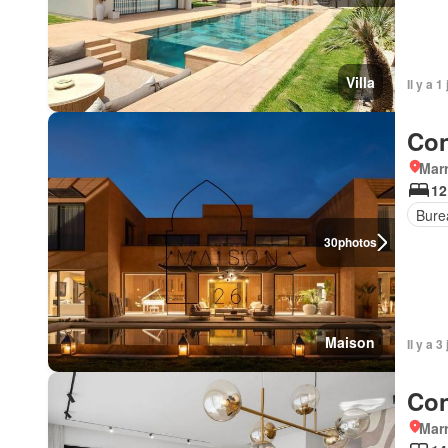
Villa
Il y a 1
Con
Marr
12
Bure
30
photos
Maison
Il y a 
Con
Marr