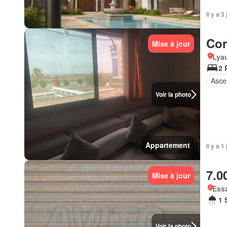
Il y a 
Con
Mise à jour
Lyau
2 
Asce
Voir la photo
Appartement
Il y a 1
7.0
Mise à jour
Essa
1 
Voir la photo