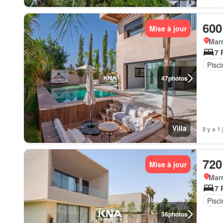
600
Mise à jour
Marr
7 
Pisci
47
photos
Villa
Il y a 1
720
Mise à jour
Marr
7 
Pisci
36
photos