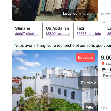
Local commercial
11 nov.
Slimane
Ou Abdallah
Tazi
L
86667 résultats
85802 résultats
85673 résultats
85
Nous avons élargi votre recherche et pensons que vous 
9.0
Nouveau
Tan
4 
Pisci
27
photos
Villa
Il y a 1