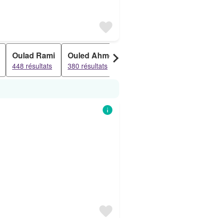
Oulad Rami
Ouled Ahmed
Oulad Ahmed
Ait Ma
448 résultats
380 résultats
367 résultats
225 rés