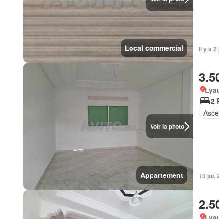
Local commercial
Il y a 
3.5
Lyau
2 
Asce
Voir la photo
Appartement
10 jui.
2.5
Lyau