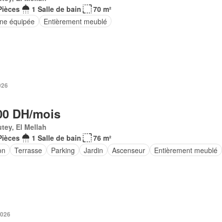
Pièces
1 Salle de bain
70 m²
ine équipée
Entièrement meublé
2026
00 DH/mois
tey, El Mellah
Pièces
1 Salle de bain
76 m²
on
Terrasse
Parking
Jardin
Ascenseur
Entièrement meublé
2026