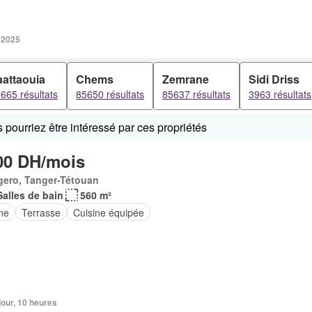
 2025
aattaouia
Chems
Zemrane
Sidi Driss
665 résultats
85650 résultats
85637 résultats
3963 résultats
pourriez être intéressé par ces propriétés
00 DH/mois
gero, Tanger-Tétouan
Salles de bain
560 m²
ne
Terrasse
Cuisine équipée
 jour, 10 heures