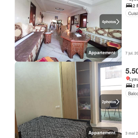
2 
Cuis
4
photos
Appartement
7 jui. 
5.5
Lyau
2 
Balc
2
photos
Appartement
3 mai 