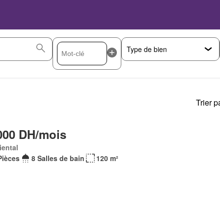
Trier p
000 DH/mois
iental
Pièces
8 Salles de bain
120 m²