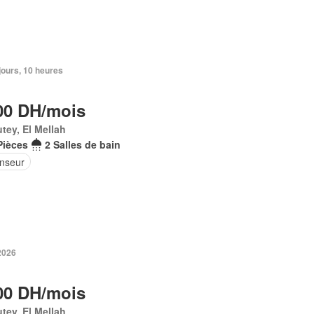
2 jours, 10 heures
00 DH/mois
tey, El Mellah
Pièces
2 Salles de bain
nseur
 2026
00 DH/mois
tey, El Mellah