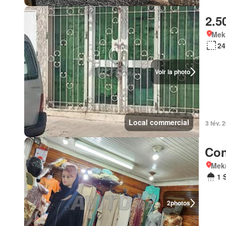
2.5
Mek
24
Voir la photo
Local commercial
3 fév. 
Con
Mek
1 
2
photos