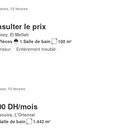
3 jours, 10 heures
sulter le prix
tey, El Mellah
Pièces
1 Salle de bain
100 m²
nseur
Entièrement meublé
 jour, 10 heures
00 DH/mois
ouira, L'Oriental
Salle de bain
1.442 m²