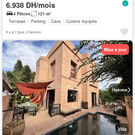
6.938 DH/mois
4 Pièces
121 m²
Terrasse
Parking
Cave
Cuisine équipée
Il y a 1 jour, 3 heures
Mise à jour
19
photos
Villa