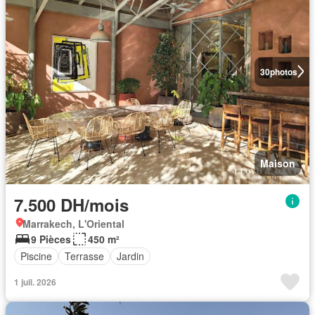
30
photos
Maison
7.500 DH/mois
Marrakech, L'Oriental
9 Pièces
450 m²
Piscine
Terrasse
Jardin
1 juil. 2026