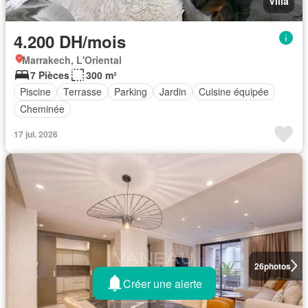
Villa
4.200 DH/mois
Marrakech, L'Oriental
7 Pièces
300 m²
Piscine
Terrasse
Parking
Jardin
Cuisine équipée
Cheminée
17 jui. 2026
26
photos
Créer une alerte