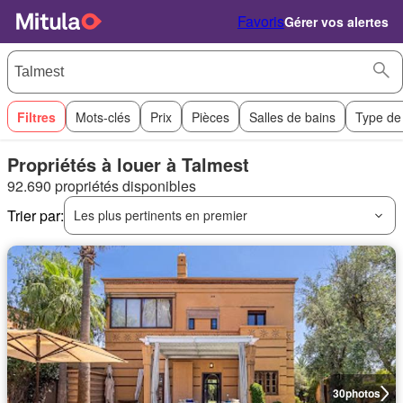
Favoris
Gérer vos alertes
Filtres
Mots-clés
Prix
Pièces
Salles de bains
Type de
Propriétés à louer à Talmest
92.690 propriétés disponibles
Trier par:
Les plus pertinents en premier
30
photos