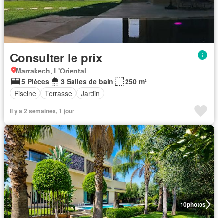
Consulter le prix
Marrakech, L'Oriental
5 Pièces
3 Salles de bain
250 m²
Piscine
Terrasse
Jardin
Il y a 2 semaines, 1 jour
10
photos