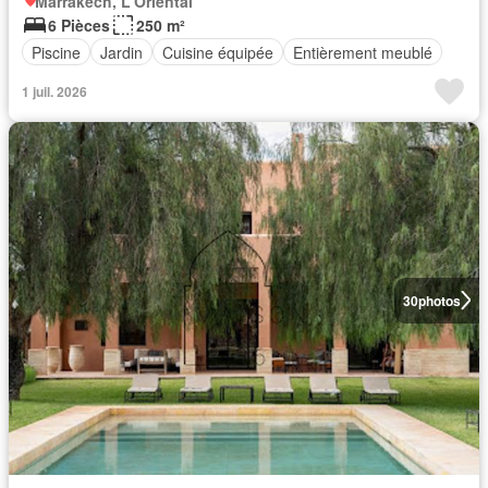
Marrakech, L'Oriental
6 Pièces
250 m²
Piscine
Jardin
Cuisine équipée
Entièrement meublé
1 juil. 2026
30
photos