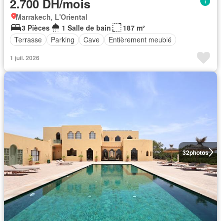
2.700 DH/mois
Marrakech, L'Oriental
3 Pièces
1 Salle de bain
187 m²
Terrasse
Parking
Cave
Entièrement meublé
1 juil. 2026
32
photos