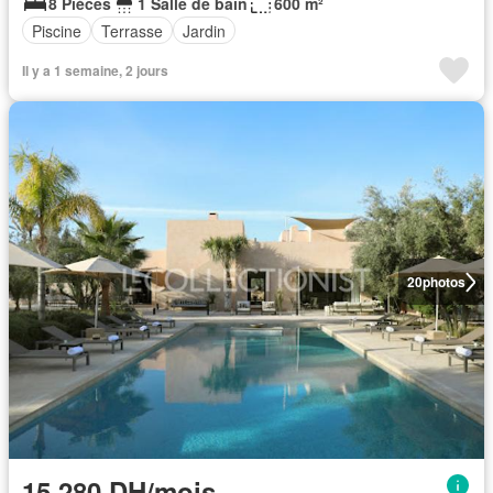
8 Pièces
1 Salle de bain
600 m²
Piscine
Terrasse
Jardin
Il y a 1 semaine, 2 jours
20
photos
15.280 DH/mois