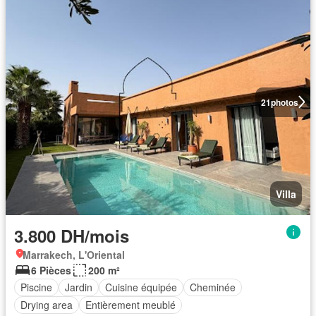
21
photos
Villa
3.800 DH/mois
Marrakech, L'Oriental
6 Pièces
200 m²
Piscine
Jardin
Cuisine équipée
Cheminée
Drying area
Entièrement meublé