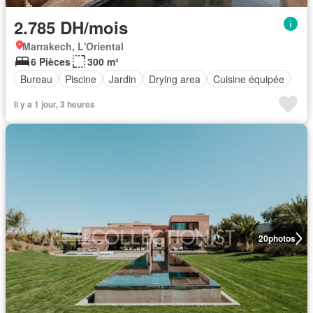
2.785 DH/mois
Marrakech, L'Oriental
6 Pièces
300 m²
Bureau
Piscine
Jardin
Drying area
Cuisine équipée
Il y a 1 jour, 3 heures
20
photos