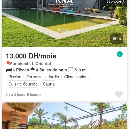
38
photos
Villa
13.000 DH/mois
Marrakech, L'Oriental
6 Pièces
4 Salles de bain
788 m²
Piscine
Terrasse
Jardin
Climatisation
Cuisine équipée
Sauna
Il y a 3 jours, 5 heures