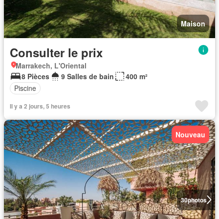
Maison
Consulter le prix
Marrakech, L'Oriental
8 Pièces
9 Salles de bain
400 m²
Piscine
Il y a 2 jours, 5 heures
Nouveau
30
photos