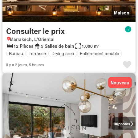
Maison
Consulter le prix
Marrakech, L'Oriental
12 Pièces
5 Salles de bain
1.000 m²
Bureau
Terrasse
Drying area
Entièrement meublé
Il y a 2 jours, 5 heures
Nouveau
30
photos