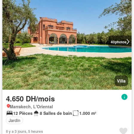
40
photos
Villa
4.650 DH/mois
Marrakech, L'Oriental
12 Pièces
8 Salles de bain
1.000 m²
Jardin
Il y a 3 jours, 5 heures