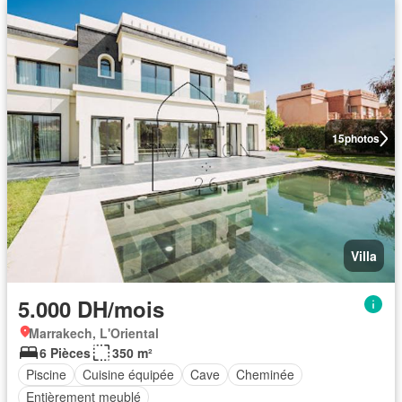
15
photos
Villa
5.000 DH/mois
Marrakech, L'Oriental
6 Pièces
350 m²
Piscine
Cuisine équipée
Cave
Cheminée
Entièrement meublé