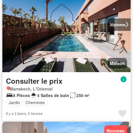
30
photos
Maison
Consulter le prix
Marrakech, L'Oriental
8 Pièces
4 Salles de bain
250 m²
Jardin
Cheminée
Il y a 2 jours, 5 heures
Nouveau