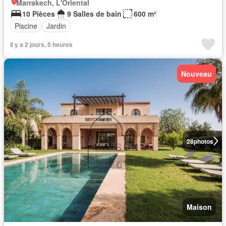
Marrakech, L'Oriental
10 Pièces
9 Salles de bain
600 m²
Piscine
Jardin
Il y a 2 jours, 5 heures
Nouveau
28
photos
Maison