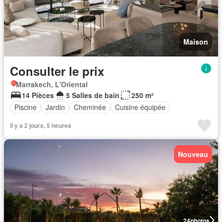
Maison
Consulter le prix
Marrakech, L'Oriental
14 Pièces
5 Salles de bain
250 m²
Piscine
Jardin
Cheminée
Cuisine équipée
Il y a 2 jours, 5 heures
Nouveau
24
photos