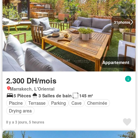
31
photos
Appartement
2.300 DH/mois
Marrakech, L'Oriental
5 Pièces
3 Salles de bain
145 m²
Piscine
Terrasse
Parking
Cave
Cheminée
Drying area
Il y a 3 jours, 5 heures