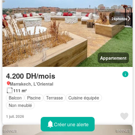
24
photos
Appartement
4.200 DH/mois
Marrakech, L'Oriental
111 m²
Balcon
Piscine
Terrasse
Cuisine équipée
Non meublé
1 juil. 2026
Créer une alerte