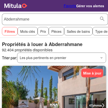
Favoris
Gérer vos alertes
Filtres
Mots-clés
Prix
Pièces
Salles de bains
Type de
Propriétés à louer à Abderrahmane
92.404 propriétés disponibles
Trier par:
Les plus pertinents en premier
Mise à jour
47
photos