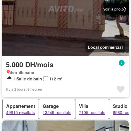
Voir la photo
Local commercial
5.000 DH/mois
Ben Slimane
1 Salle de bain
112 m²
Il y a 2 jours, 9 heures
Appartement
Garage
Villa
Studio
49615 résultats
13249 résultats
7105 résultats
6560 résu