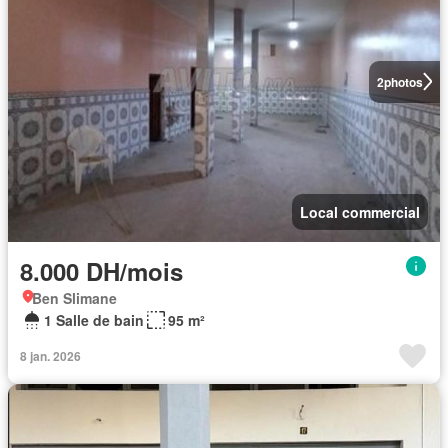
2
photos
Local commercial
8.000 DH/mois
Ben Slimane
1 Salle de bain
95 m²
8 jan. 2026