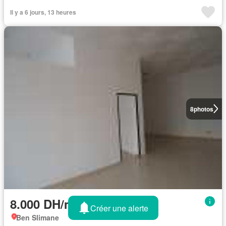
Il y a 6 jours, 13 heures
8
photos
8.000 DH/mois
Créer une alerte
Ben Slimane