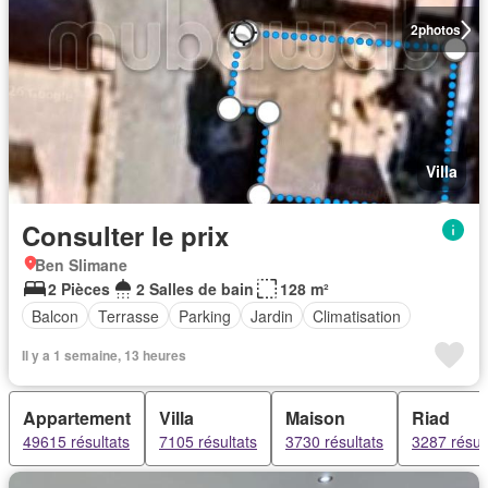
2
photos
Villa
Consulter le prix
Ben Slimane
2 Pièces
2 Salles de bain
128 m²
Balcon
Terrasse
Parking
Jardin
Climatisation
Il y a 1 semaine, 13 heures
Appartement
Villa
Maison
Riad
49615 résultats
7105 résultats
3730 résultats
3287 résul