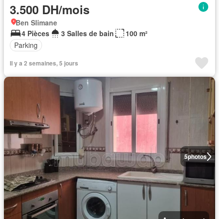
3.500 DH/mois
Ben Slimane
4 Pièces
3 Salles de bain
100 m²
Parking
Il y a 2 semaines, 5 jours
5
photos