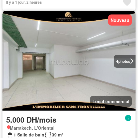
Il y a 1 jour, 2 heures
Nouveau
4
photos
Local commercial
5.000 DH/mois
Marrakech, L'Oriental
1 Salle de bain
39 m²