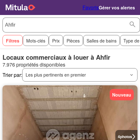
Favoris
Gérer vos alertes
Filtres
Mots-clés
Prix
Pièces
Salles de bains
Type de
Locaux commerciaux à louer à Ahfir
7.976 propriétés disponibles
Trier par:
Les plus pertinents en premier
Nouveau
4
photos