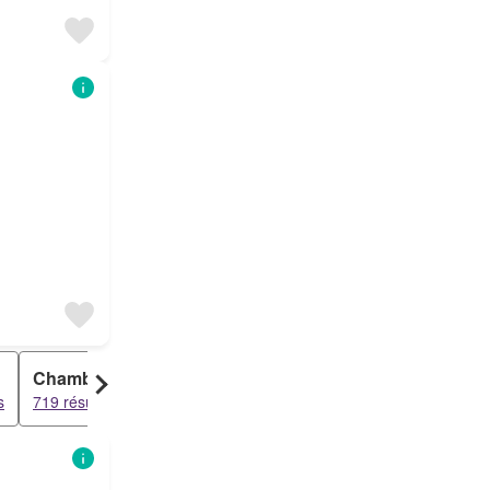
Chambre
s
719 résultats