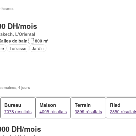
20 heures
00 DH/mois
akech, L'Oriental
Salles de bain
800 m²
ne
Terrasse
Jardin
2 semaines, 4 jours
Bureau
Maison
Terrain
Riad
7078 résultats
4005 résultats
3899 résultats
2850 résultat
000 DH/mois