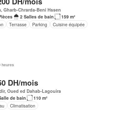
200 DH/mois
a, Gharb-Chrarda-Beni Hssen
Pièces
2 Salles de bain
159 m²
on
Terrasse
Parking
Cuisine équipée
20 heures
50 DH/mois
dir, Oued ed Dahab-Lagouira
Salle de bain
110 m²
au
Climatisation