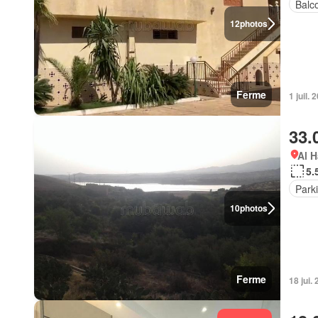
Balc
12
photos
Ferme
1 juil. 
33.
Al H
5.
Park
10
photos
Ferme
18 jui.