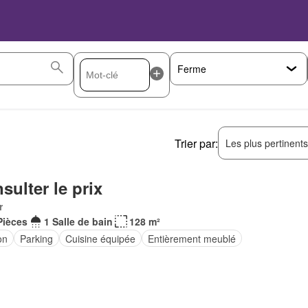
Trier par:
Les plus pertinent
sulter le prix
r
Pièces
1 Salle de bain
128 m²
on
Parking
Cuisine équipée
Entièrement meublé