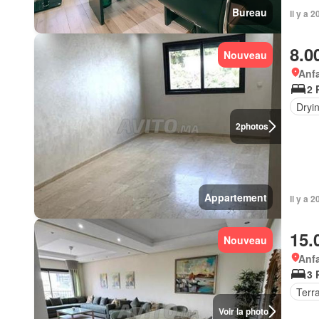
Bureau
Il y a 
8.0
Nouveau
Anf
2 
Dryi
2
photos
Appartement
Il y a 
15.
Nouveau
Anf
3 
Terr
Voir la photo