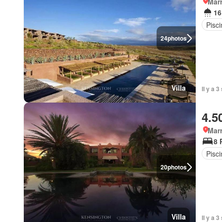
Marr
16
Pisci
24
photos
Villa
Il y a 
4.5
Marr
8 
Pisci
20
photos
Villa
Il y a 