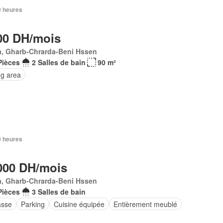
20 heures
00 DH/mois
a, Gharb-Chrarda-Beni Hssen
Pièces
2 Salles de bain
90 m²
ng area
20 heures
000 DH/mois
a, Gharb-Chrarda-Beni Hssen
Pièces
3 Salles de bain
asse
Parking
Cuisine équipée
Entièrement meublé