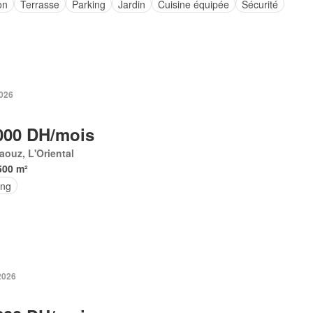
on
Terrasse
Parking
Jardin
Cuisine équipée
Sécurité
2026
000 DH/mois
aouz, L'Oriental
500 m²
ing
 2026