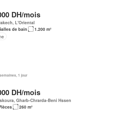
000 DH/mois
akech, L'Oriental
Salles de bain
1.200 m²
ne
3 semaines, 1 jour
000 DH/mois
skoura, Gharb-Chrarda-Beni Hssen
Pièces
260 m²