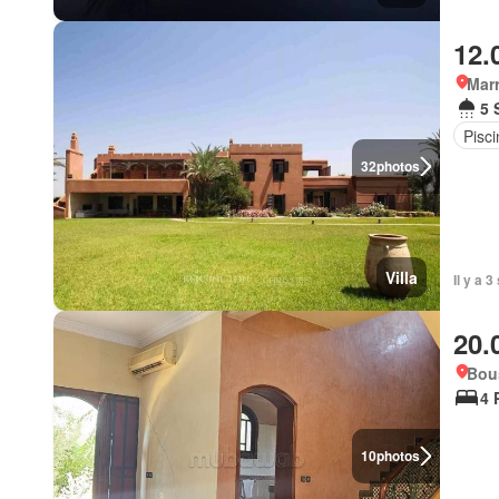
12.
Marr
5 
Pisci
32
photos
Villa
Il y a 
20.
Bou
4 
10
photos