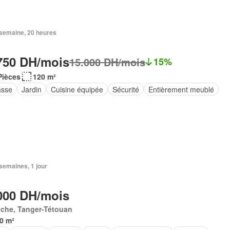
1 semaine, 20 heures
750 DH/mois
15.000 DH/mois
15%
Pièces
120 m²
asse
Jardin
Cuisine équipée
Sécurité
Entièrement meublé
2 semaines, 1 jour
000 DH/mois
ache, Tanger-Tétouan
0 m²