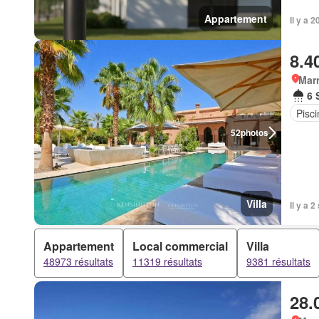
Appartement
Il y a 
8.4
Marr
6 
Pisci
52
photos
Villa
Il y a 
Appartement
Local commercial
Villa
48973 résultats
11319 résultats
9381 résultats
28.