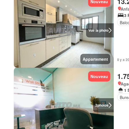
13.
Nouveau
Anf
3 
Balc
Voir la photo
Appartement
Il y a 
1.7
Nouveau
Aga
1 
Bure
2
photos