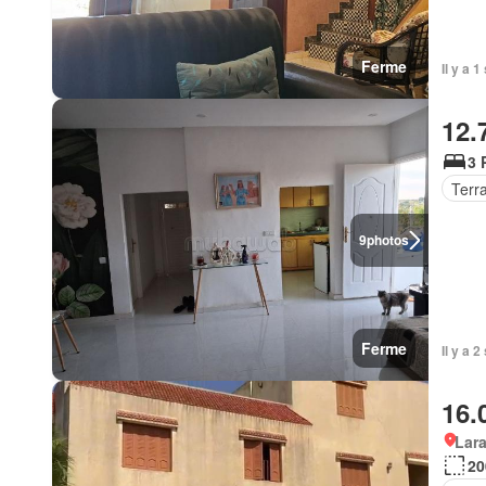
Ferme
Il y a 
12.
3 
Terr
9
photos
Ferme
Il y a 
16.
Lar
20