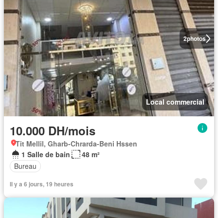
2
photos
Local commercial
10.000 DH/mois
Tit Mellil, Gharb-Chrarda-Beni Hssen
1 Salle de bain
48 m²
Bureau
Il y a 6 jours, 19 heures