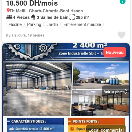
18.500 DH/mois
Tit Mellil, Gharb-Chrarda-Beni Hssen
4 Pièces
3 Salles de bain
285 m²
Piscine
Parking
Jardin
Entièrement meublé
Il y a 2 jours, 19 heures
Nouveau
Voir la photo
Local commercial