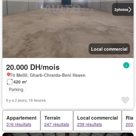
2
photos
Local commercial
20.000 DH/mois
Tit Mellil, Gharb-Chrarda-Beni Hssen
420 m²
Parking
Il y a 2 jours, 19 heures
Appartement
Terrain
Local commercial
Ria
316 résultats
247 résultats
238 résultats
203 r