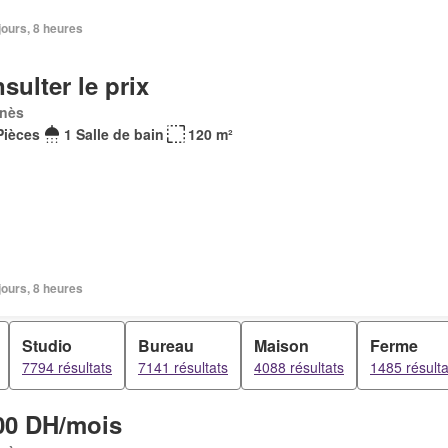
 jours, 8 heures
sulter le prix
nès
Pièces
1 Salle de bain
120 m²
 jours, 8 heures
Studio
Bureau
Maison
Ferme
7794 résultats
7141 résultats
4088 résultats
1485 résulta
00 DH/mois