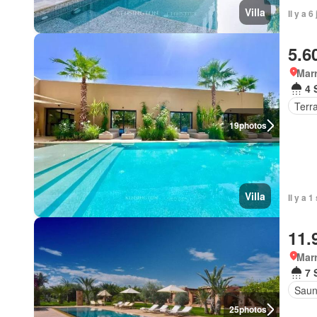
Villa
Il y a 6
5.6
Marr
4 
Terr
19
photos
Villa
Il y a 
11.
Marr
7 
Sau
25
photos