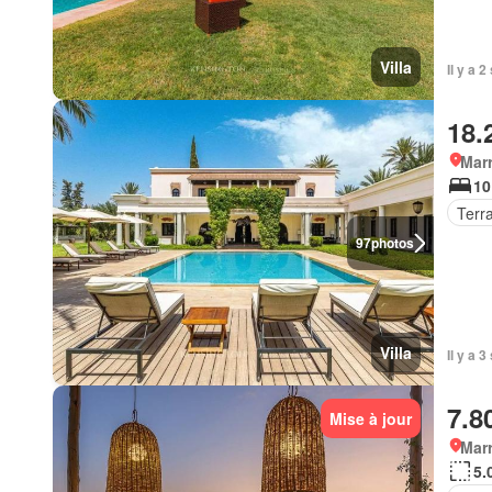
Villa
Il y a 
18.
Marr
10
Terr
97
photos
Villa
Il y a 
7.8
Mise à jour
Marr
5.