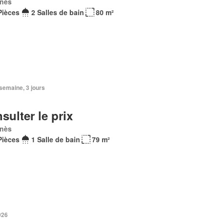
nès
Pièces
2 Salles de bain
80 m²
1 semaine, 3 jours
sulter le prix
nès
Pièces
1 Salle de bain
79 m²
2026