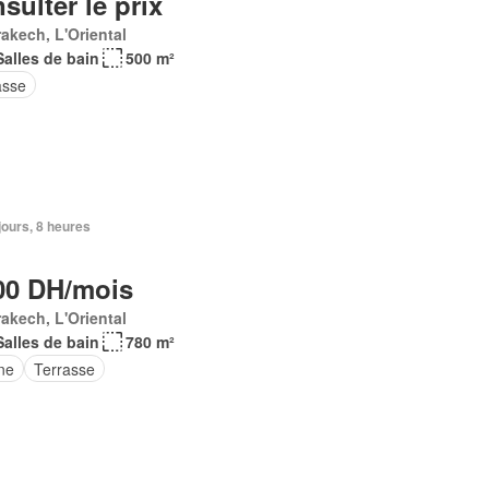
sulter le prix
akech, L'Oriental
Salles de bain
500 m²
asse
 jours, 8 heures
00 DH/mois
akech, L'Oriental
Salles de bain
780 m²
ne
Terrasse