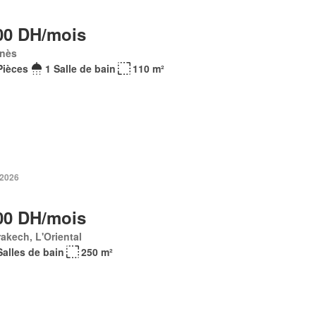
00 DH/mois
nès
Pièces
1 Salle de bain
110 m²
 2026
00 DH/mois
akech, L'Oriental
Salles de bain
250 m²