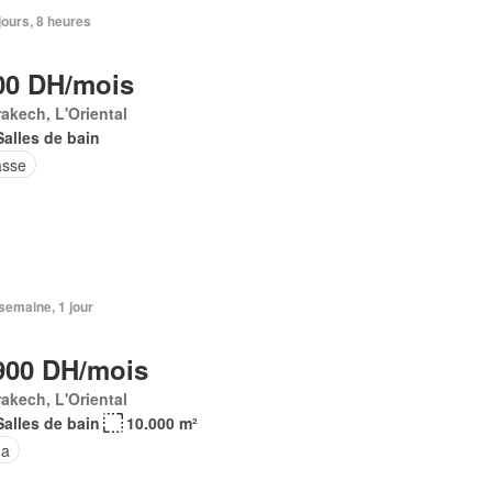
 jours, 8 heures
00 DH/mois
akech, L'Oriental
Salles de bain
asse
1 semaine, 1 jour
900 DH/mois
akech, L'Oriental
Salles de bain
10.000 m²
na