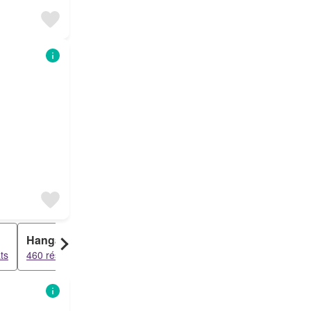
Hangar
ts
460 résultats