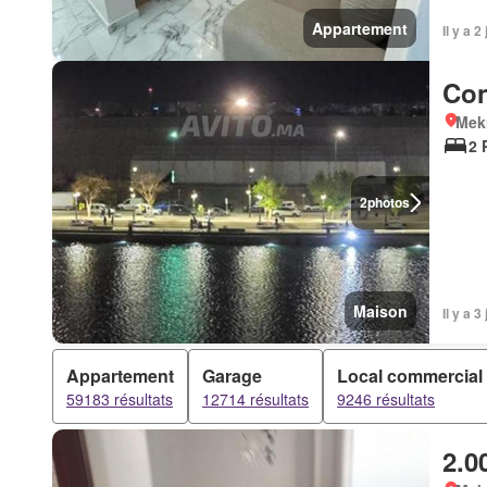
Appartement
Il y a 2
Con
Mek
2 
2
photos
Maison
Il y a 3
Appartement
Garage
Local commercial
59183 résultats
12714 résultats
9246 résultats
2.0