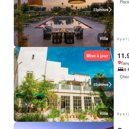
Pisci
23
photos
Villa
Il y a 1
11.
Mise à jour
Tan
6 
Che
32
photos
Villa
Il y a 1