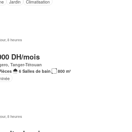
ne
Jardin
Climatisation
 jour, 8 heures
900 DH/mois
gero, Tanger-Tétouan
Pièces
6 Salles de bain
800 m²
minée
 jour, 8 heures