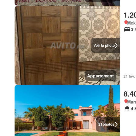
1.2
Mek
3 
Voir la photo
Appartement
21 fév.
8.4
Marr
4 
21
photos