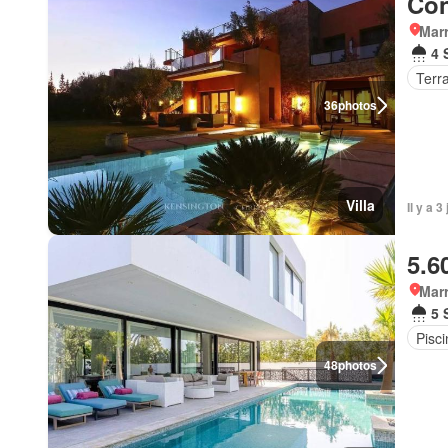
Con
Marr
4 
Terr
36
photos
Villa
Il y a 3
5.6
Marr
5 
Pisci
48
photos