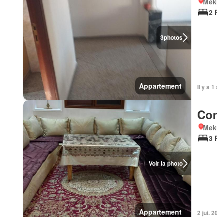
Mek
2 
3
photos
Appartement
Il y a 
Con
Mek
3 
Voir la photo
Appartement
2 jui. 