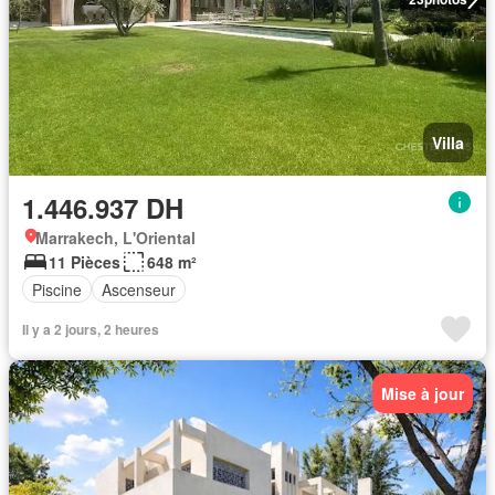
Villa
1.446.937 DH
Marrakech, L'Oriental
11 Pièces
648 m²
Piscine
Ascenseur
Il y a 2 jours, 2 heures
Mise à jour