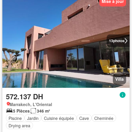
Mise à jour
13
photos
Villa
572.137 DH
Marrakech, L'Oriental
5 Pièces
346 m²
Piscine
Jardin
Cuisine équipée
Cave
Cheminée
Drying area