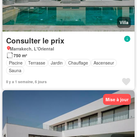
Villa
Consulter le prix
Marrakech, L'Oriental
750 m²
Piscine
Terrasse
Jardin
Chauffage
Ascenseur
Sauna
Il y a 1 semaine, 6 jours
Mise à jour