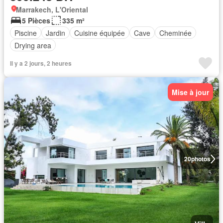
Marrakech, L'Oriental
5 Pièces
335 m²
Piscine
Jardin
Cuisine équipée
Cave
Cheminée
Drying area
Il y a 2 jours, 2 heures
Mise à jour
20
photos