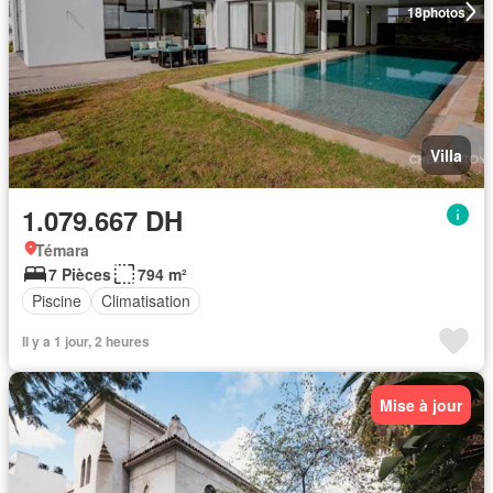
18
photos
Villa
1.079.667 DH
Témara
7 Pièces
794 m²
Piscine
Climatisation
Il y a 1 jour, 2 heures
Mise à jour