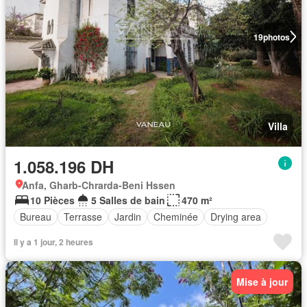
19
photos
Villa
1.058.196 DH
Anfa, Gharb-Chrarda-Beni Hssen
10 Pièces
5 Salles de bain
470 m²
Bureau
Terrasse
Jardin
Cheminée
Drying area
Il y a 1 jour, 2 heures
Mise à jour