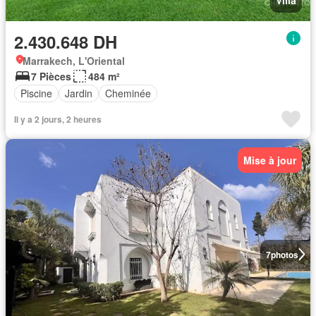
2.430.648 DH
Marrakech, L'Oriental
7 Pièces
484 m²
Piscine
Jardin
Cheminée
Il y a 2 jours, 2 heures
Mise à jour
7
photos