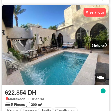
Mise à jour
24
photos
Villa
622.854 DH
Marrakech, L'Oriental
5 Pièces
200 m²
Piscine
Terrasse
Jardin
Climatisation