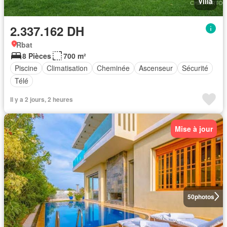
Villa
2.337.162 DH
Rbat
8 Pièces
700 m²
Piscine
Climatisation
Cheminée
Ascenseur
Sécurité
Télé
Il y a 2 jours, 2 heures
Mise à jour
50
photos