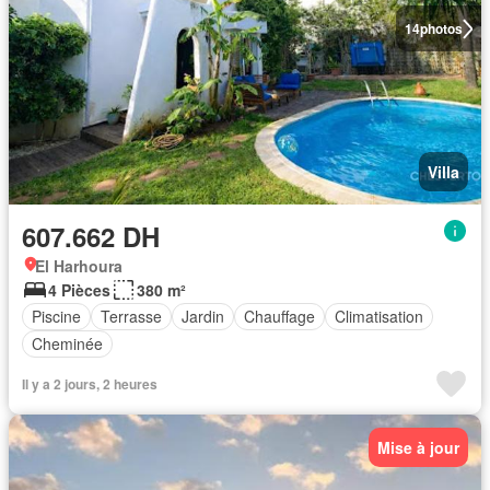
14
photos
Villa
607.662 DH
El Harhoura
4 Pièces
380 m²
Piscine
Terrasse
Jardin
Chauffage
Climatisation
Cheminée
Il y a 2 jours, 2 heures
Mise à jour