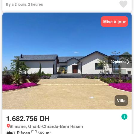
Il y a 2 jours, 2 heures
Mise à jour
32
photos
Villa
1.682.756 DH
Slimane, Gharb-Chrarda-Beni Hssen
7 Pièces
562 m²