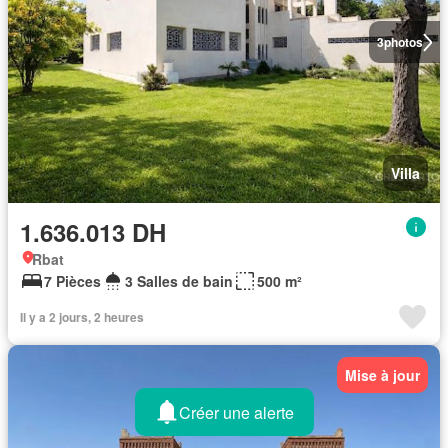
3
photos
Villa
1.636.013 DH
Rbat
7 Pièces
3 Salles de bain
500 m²
Il y a 2 jours, 2 heures
Mise à jour
Créer une alerte