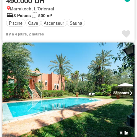
490.000 DH
Marrakech, L'Oriental
8 Pièces
500 m²
Piscine
Cave
Ascenseur
Sauna
Il y a 4 jours, 2 heures
23
photos
Villa