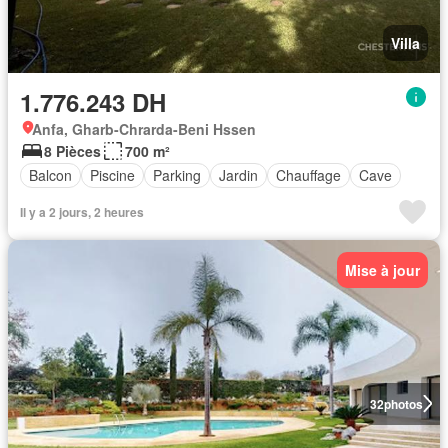
Villa
1.776.243 DH
Anfa, Gharb-Chrarda-Beni Hssen
8 Pièces
700 m²
Balcon
Piscine
Parking
Jardin
Chauffage
Cave
Il y a 2 jours, 2 heures
Mise à jour
32
photos