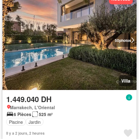
50
photos
Villa
1.449.040 DH
Marrakech, L'Oriental
6 Pièces
525 m²
Piscine
Jardin
Il y a 2 jours, 2 heures