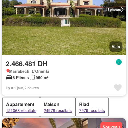
18
photos
Villa
2.466.481 DH
Marrakech, L'Oriental
6 Pièces
950 m²
Il y a 1 jour, 2 heures
Appartement
Maison
Riad
121063 résultats
24978 résultats
7979 résultats
Nouveau