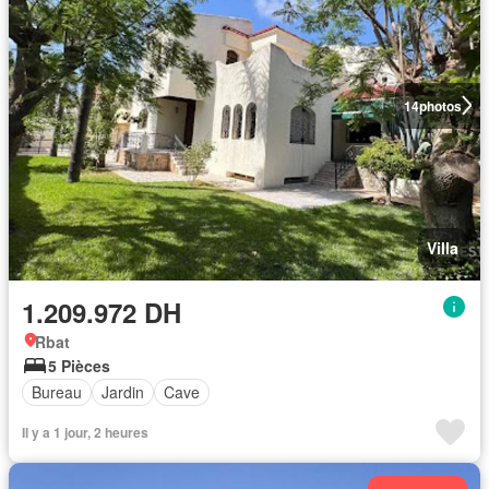
14
photos
Villa
1.209.972 DH
Rbat
5 Pièces
Bureau
Jardin
Cave
Il y a 1 jour, 2 heures