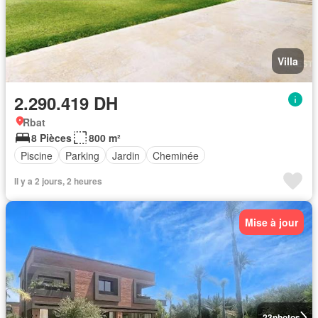
Villa
2.290.419 DH
Rbat
8 Pièces
800 m²
Piscine
Parking
Jardin
Cheminée
Il y a 2 jours, 2 heures
Mise à jour
23
photos