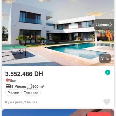
38
photos
Villa
3.552.486 DH
Rbat
9 Pièces
900 m²
Piscine
Terrasse
Il y a 2 jours, 2 heures