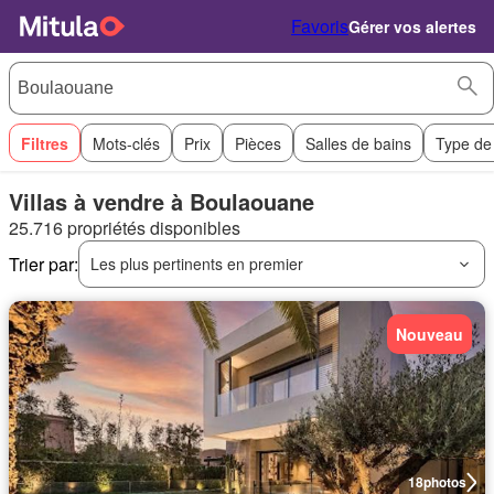
Favoris
Gérer vos alertes
Filtres
Mots-clés
Prix
Pièces
Salles de bains
Type de
Villas à vendre à Boulaouane
25.716 propriétés disponibles
Trier par:
Les plus pertinents en premier
Nouveau
18
photos