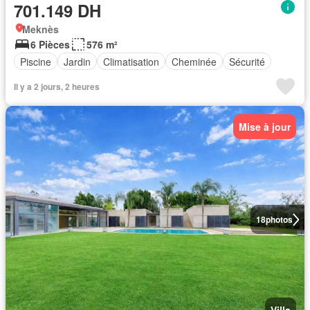
701.149 DH
Meknès
6 Pièces
576 m²
Piscine
Jardin
Climatisation
Cheminée
Sécurité
Il y a 2 jours, 2 heures
Mise à jour
18
photos
Villa