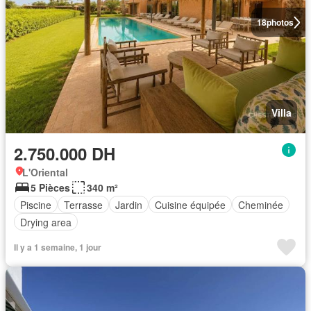
18
photos
Villa
2.750.000 DH
L'Oriental
5 Pièces
340 m²
Piscine
Terrasse
Jardin
Cuisine équipée
Cheminée
Drying area
Il y a 1 semaine, 1 jour