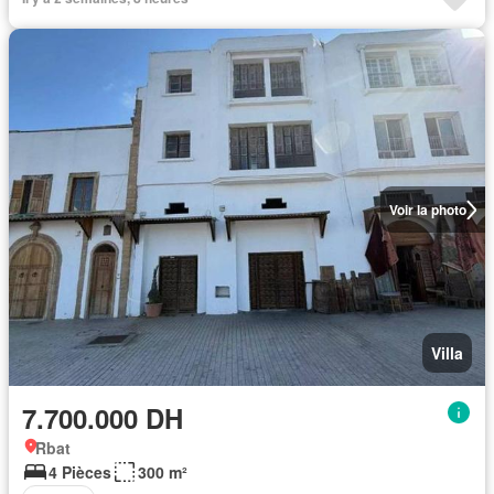
Voir la photo
Villa
7.700.000 DH
Rbat
4 Pièces
300 m²