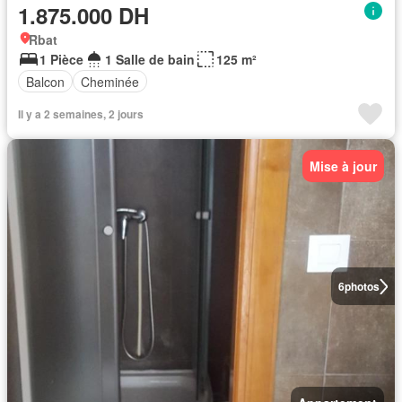
1.875.000 DH
Rbat
1 Pièce
1 Salle de bain
125 m²
Balcon
Cheminée
Il y a 2 semaines, 2 jours
Mise à jour
6
photos