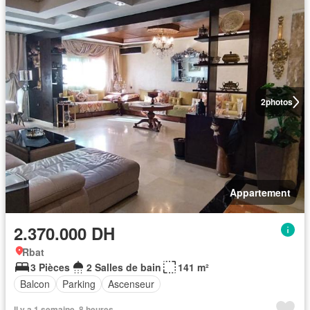
2
photos
Appartement
2.370.000 DH
Rbat
3 Pièces
2 Salles de bain
141 m²
Balcon
Parking
Ascenseur
Il y a 1 semaine, 8 heures