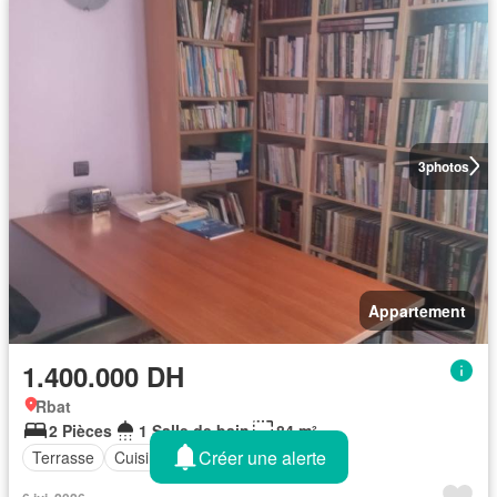
3
photos
Appartement
1.400.000 DH
Rbat
2 Pièces
1 Salle de bain
84 m²
Créer une alerte
Terrasse
Cuisine équipée
Drying area