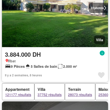
31
photos
Villa
3.884.000 DH
Rbat
9 Pièces
5 Salles de bain
2.000 m²
Il y a 2 semaines, 8 heures
Appartement
Villa
Terrain
Maiso
121177 résultats
37752 résultats
28073 résultats
25360 r