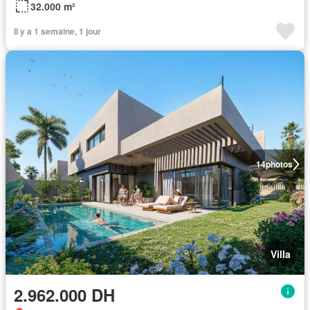
32.000 m²
Il y a 1 semaine, 1 jour
14
photos
Villa
2.962.000 DH