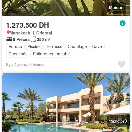
Maison
1.273.500 DH
Marrakech, L'Oriental
8 Pièces
350 m²
Bureau
Piscine
Terrasse
Chauffage
Cave
Cheminée
Entièrement meublé
Il y a 2 jours, 14 heures
15
photos