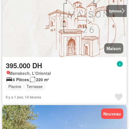
3
photos
Maison
395.000 DH
Marrakech, L'Oriental
6 Pièces
220 m²
Piscine
Terrasse
Il y a 1 jour, 14 heures
Nouveau