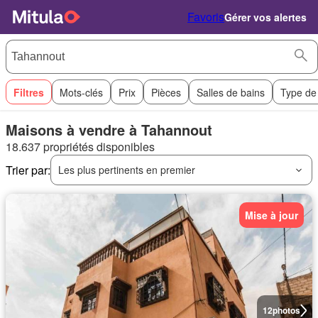
Favoris
Gérer vos alertes
Filtres
Mots-clés
Prix
Pièces
Salles de bains
Type de
Maisons à vendre à Tahannout
18.637 propriétés disponibles
Trier par:
Les plus pertinents en premier
Mise à jour
12
photos