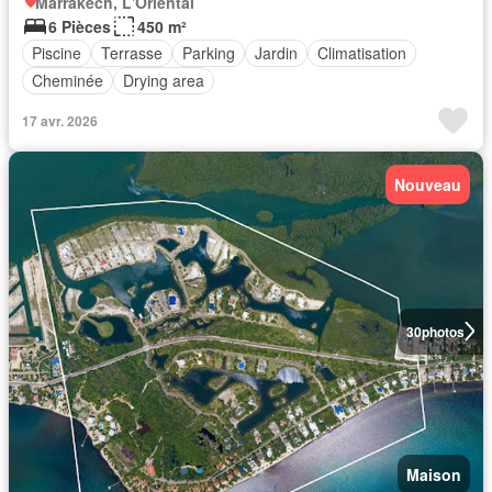
Marrakech, L'Oriental
6 Pièces
450 m²
Piscine
Terrasse
Parking
Jardin
Climatisation
Cheminée
Drying area
17 avr. 2026
Nouveau
30
photos
Maison