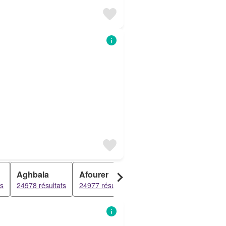
Aghbala
Afourer
Bzou
Anfe
ts
24978 résultats
24977 résultats
24977 résultats
24977 