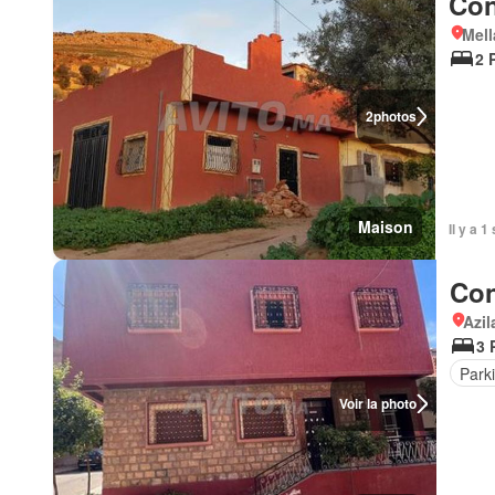
Con
Mell
2 
2
photos
Maison
Il y a 
Con
Azil
3 
Park
Voir la photo