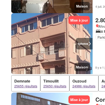
Maison
4 juil. 
2.8
Mise à jour
Afou
8 
Park
4
photos
Maison
Il y a 1
Demnate
Timoulilt
Ouzoud
A
25655 résultats
25650 résultats
24986 résultats
24
Con
Mise à jour