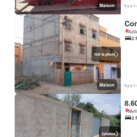
Maison
Il y a 
Con
Azil
2 
Voir la photo
Maison
Il y a 
8.6
Mell
2 
2
photos