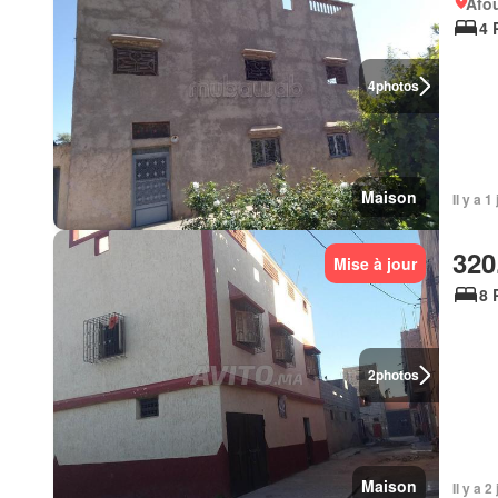
Afou
4 
4
photos
Maison
Il y a 1
320
Mise à jour
8 
2
photos
Maison
Il y a 2