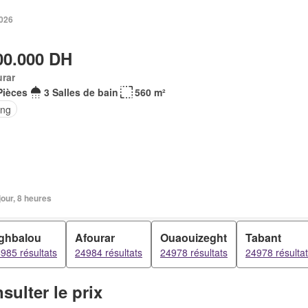
2026
00.000 DH
rar
Pièces
3 Salles de bain
560 m²
ing
 jour, 8 heures
ghbalou
Afourar
Ouaouizeght
Tabant
985 résultats
24984 résultats
24978 résultats
24978 résulta
sulter le prix