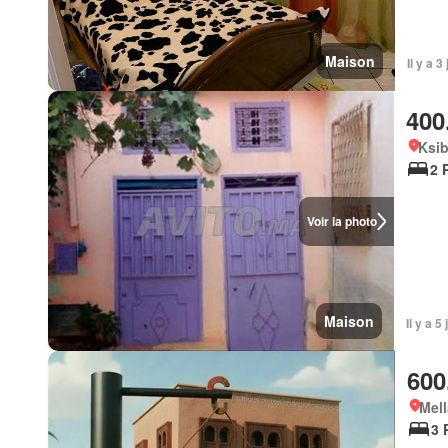
Maison
Il y a 3
400
Ksi
2 
Voir la photo
Maison
Il y a 5
600
Mell
3 