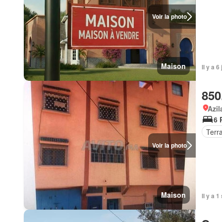
Voir la photo
Maison
Il y a 6
850
Azil
6 
Terr
Voir la photo
Maison
Il y a 