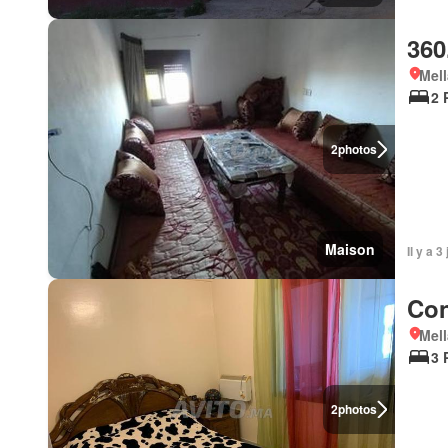
360
Mell
2 
2
photos
Maison
Il y a 3
Con
Mell
3 
2
photos