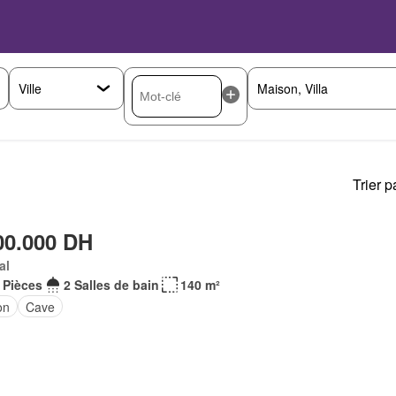
Trier p
00.000 DH
al
 Pièces
2 Salles de bain
140 m²
on
Cave