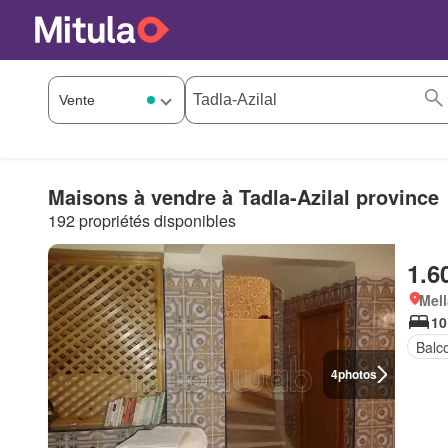
Maisons à vendre à Tadla-Azilal province
192 propriétés disponibles
1.6
Mell
10
Balc
4
photos