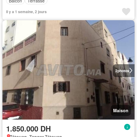
Balcon
Terrasse
Il y a 1 semaine, 2 jours
2
photos
Maison
1.850.000 DH
Tétouan, Tanger-Tétouan