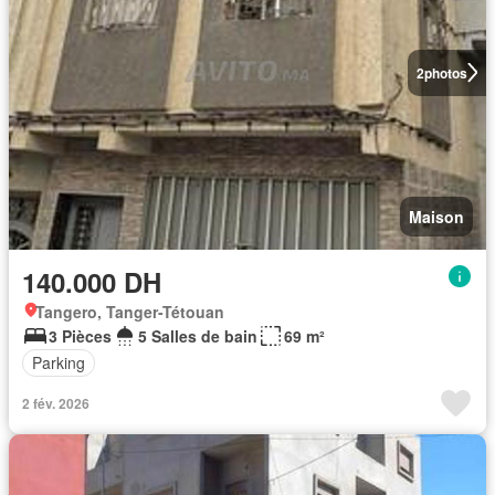
2
photos
Maison
140.000 DH
Tangero, Tanger-Tétouan
3 Pièces
5 Salles de bain
69 m²
Parking
2 fév. 2026