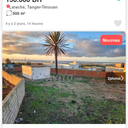
Larache, Tanger-Tétouan
500 m²
Il y a 2 jours, 14 heures
Nouveau
2
photos