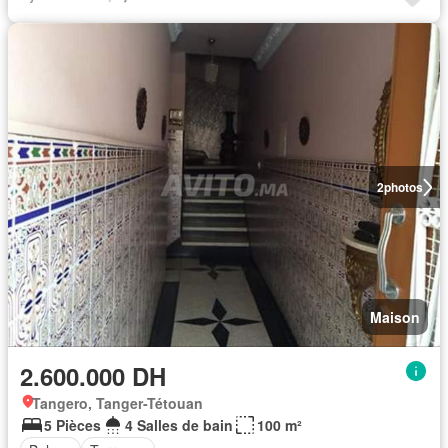
2
photos
Maison
2.600.000 DH
Tangero, Tanger-Tétouan
5 Pièces
4 Salles de bain
100 m²