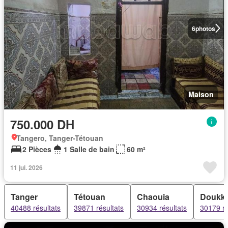
6
photos
Maison
750.000 DH
Tangero, Tanger-Tétouan
2 Pièces
1 Salle de bain
60 m²
11 jui. 2026
Tanger
Tétouan
Chaouia
Doukka
40488 résultats
39871 résultats
30934 résultats
30179 ré