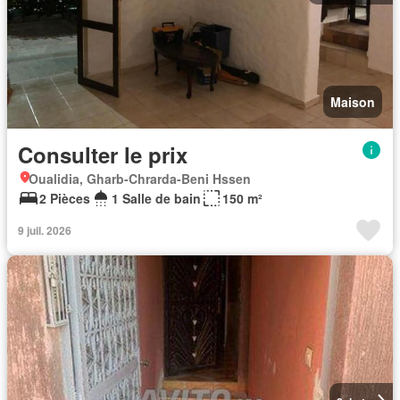
Maison
Consulter le prix
Oualidia, Gharb-Chrarda-Beni Hssen
2 Pièces
1 Salle de bain
150 m²
9 juil. 2026