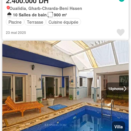
2.400.000 DH
Oualidia, Gharb-Chrarda-Beni Hssen
10 Salles de bain
900 m²
Piscine
Terrasse
Cuisine équipée
23 mai 2025
18
photos
Villa