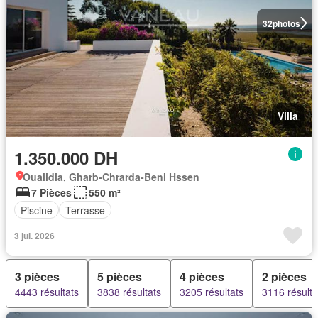
32
photos
Villa
1.350.000 DH
Oualidia, Gharb-Chrarda-Beni Hssen
7 Pièces
550 m²
Piscine
Terrasse
3 jui. 2026
3 pièces
5 pièces
4 pièces
2 pièces
4443 résultats
3838 résultats
3205 résultats
3116 résulta