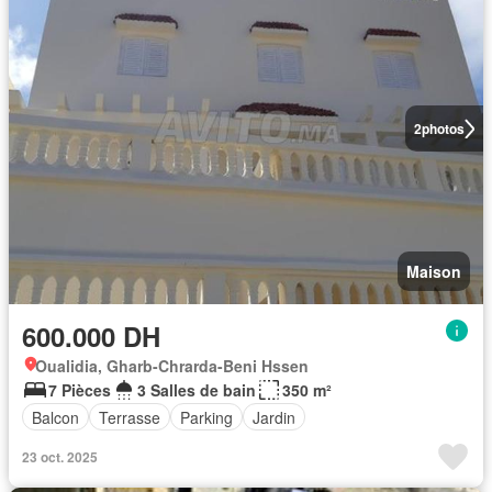
2
photos
Maison
600.000 DH
Oualidia, Gharb-Chrarda-Beni Hssen
7 Pièces
3 Salles de bain
350 m²
Balcon
Terrasse
Parking
Jardin
23 oct. 2025