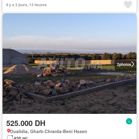
Il y a 3 jours, 13 heures
2
photos
525.000 DH
Oualidia, Gharb-Chrarda-Beni Hssen
420 m²