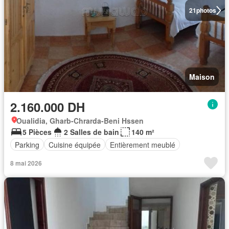
21
photos
Maison
2.160.000 DH
Oualidia, Gharb-Chrarda-Beni Hssen
5 Pièces
2 Salles de bain
140 m²
Parking
Cuisine équipée
Entièrement meublé
8 mai 2026