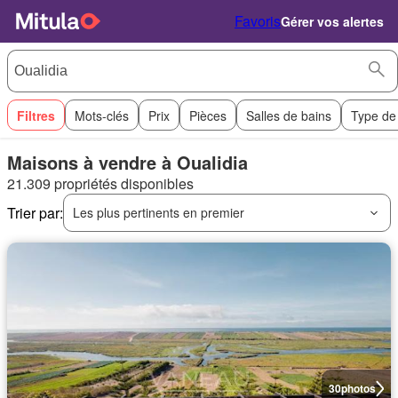
Favoris
Gérer vos alertes
Filtres
Mots-clés
Prix
Pièces
Salles de bains
Type de
Maisons à vendre à Oualidia
21.309 propriétés disponibles
Trier par:
Les plus pertinents en premier
30
photos