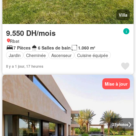
Villa
9.550 DH/mois
Rbat
7 Pièces
6 Salles de bain
1.060 m²
Jardin
Cheminée
Ascenseur
Cuisine équipée
Il y a 1 jour, 17 heures
Mise à jour
27
photos