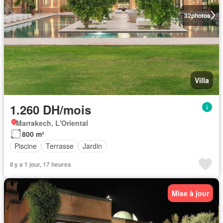
32
photos
Villa
1.260 DH/mois
Marrakech, L'Oriental
800 m²
Piscine
Terrasse
Jardin
Il y a 1 jour, 17 heures
Mise à jour