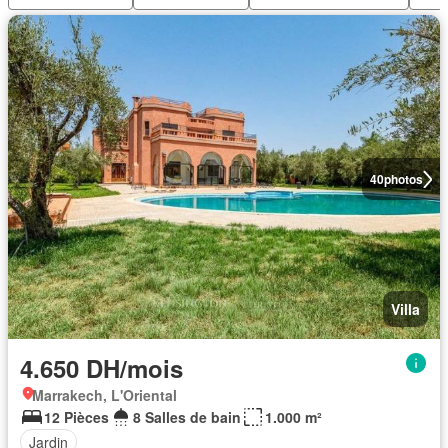
40
photos
Villa
4.650 DH/mois
Marrakech, L'Oriental
12 Pièces
8 Salles de bain
1.000 m²
Jardin