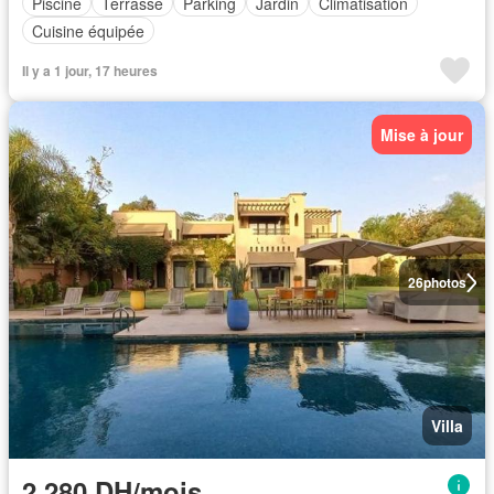
Piscine
Terrasse
Parking
Jardin
Climatisation
Cuisine équipée
Il y a 1 jour, 17 heures
Mise à jour
26
photos
Villa
2.280 DH/mois