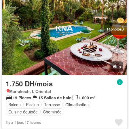
14
photos
Villa
1.750 DH/mois
Marrakech, L'Oriental
19 Pièces
15 Salles de bain
1.600 m²
Balcon
Piscine
Terrasse
Climatisation
Cuisine équipée
Cheminée
Il y a 1 jour, 17 heures