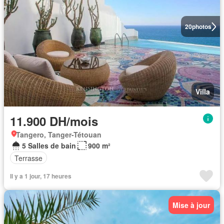
20
photos
Villa
11.900 DH/mois
Tangero, Tanger-Tétouan
5 Salles de bain
900 m²
Terrasse
Il y a 1 jour, 17 heures
Mise à jour