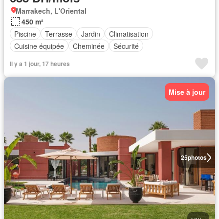
Marrakech, L'Oriental
450 m²
Piscine
Terrasse
Jardin
Climatisation
Cuisine équipée
Cheminée
Sécurité
Il y a 1 jour, 17 heures
Mise à jour
25
photos