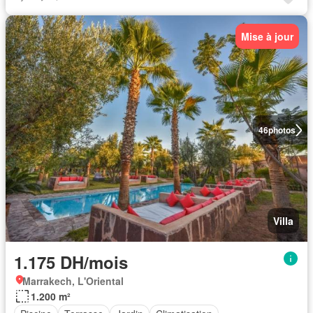
Mise à jour
46
photos
Villa
1.175 DH/mois
Marrakech, L'Oriental
1.200 m²