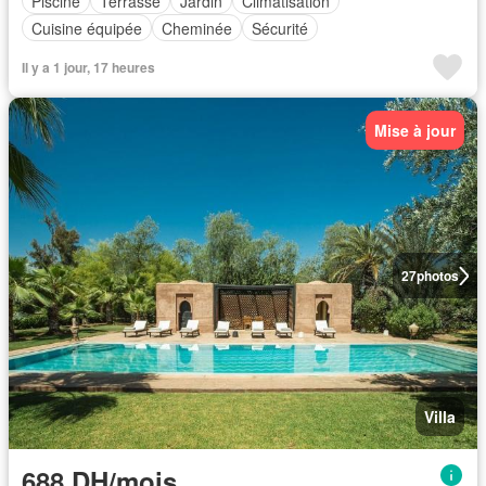
Piscine
Terrasse
Jardin
Climatisation
Cuisine équipée
Cheminée
Sécurité
Il y a 1 jour, 17 heures
Mise à jour
27
photos
Villa
688 DH/mois