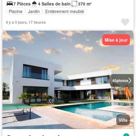
7 Pièces
4 Salles de bain
370 m²
Piscine
Jardin
Entièrement meublé
Il y a 3 jours, 17 heures
Mise à jour
40
photos
Villa