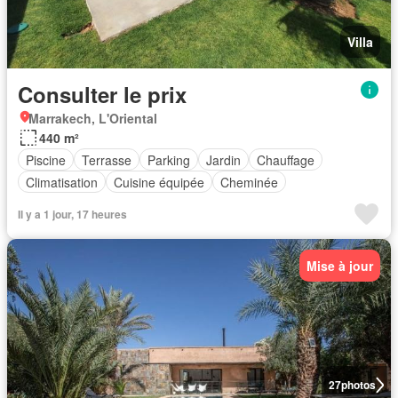
Villa
Consulter le prix
Marrakech, L'Oriental
440 m²
Piscine
Terrasse
Parking
Jardin
Chauffage
Climatisation
Cuisine équipée
Cheminée
Il y a 1 jour, 17 heures
Mise à jour
27
photos