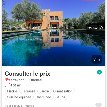
23
photos
Villa
Consulter le prix
Marrakech, L'Oriental
450 m²
Piscine
Terrasse
Jardin
Climatisation
Cuisine équipée
Cheminée
Sauna
Il y a 1 jour, 17 heures