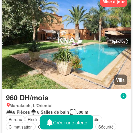
Mise à jour
15
photos
Villa
960 DH/mois
Marrakech, L'Oriental
8 Pièces
6 Salles de bain
500 m²
Bureau
Piscine
Terrasse
Parking
Jardin
Créer une alerte
Climatisation
Cuisine équipée
Cheminée
Sécurité