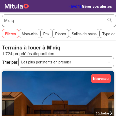
Favoris
Gérer vos alertes
Filtres
Mots-clés
Prix
Pièces
Salles de bains
Type de
Terrains à louer à M'diq
1.724 propriétés disponibles
Trier par:
Les plus pertinents en premier
Nouveau
30
photos