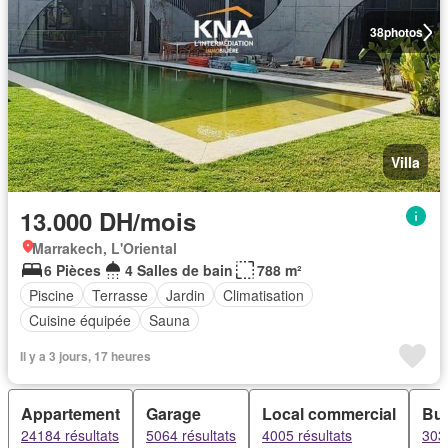
38
photos
Villa
13.000 DH/mois
Marrakech, L'Oriental
6 Pièces
4 Salles de bain
788 m²
Piscine
Terrasse
Jardin
Climatisation
Cuisine équipée
Sauna
Il y a 3 jours, 17 heures
Appartement
Garage
Local commercial
Bu
24184 résultats
5064 résultats
4005 résultats
3039