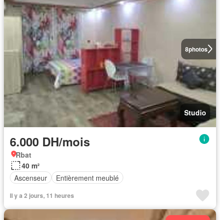
8
photos
Studio
6.000 DH/mois
Rbat
40 m²
Ascenseur
Entièrement meublé
Il y a 2 jours, 11 heures