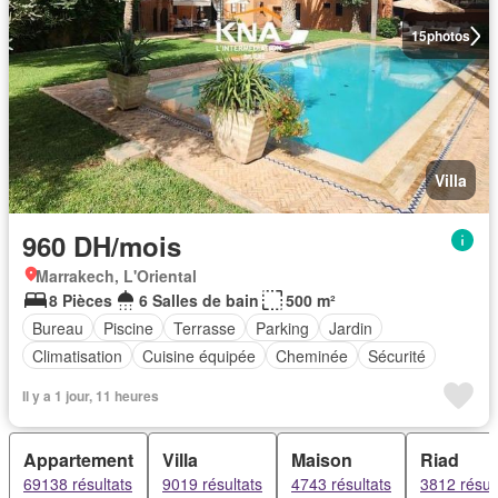
15
photos
Villa
960 DH/mois
Marrakech, L'Oriental
8 Pièces
6 Salles de bain
500 m²
Bureau
Piscine
Terrasse
Parking
Jardin
Climatisation
Cuisine équipée
Cheminée
Sécurité
Il y a 1 jour, 11 heures
Appartement
Villa
Maison
Riad
69138 résultats
9019 résultats
4743 résultats
3812 résul