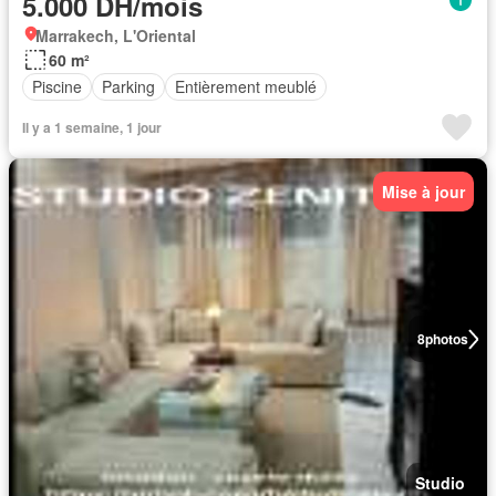
5.000 DH/mois
Marrakech, L'Oriental
60 m²
Piscine
Parking
Entièrement meublé
Il y a 1 semaine, 1 jour
Mise à jour
8
photos
Studio