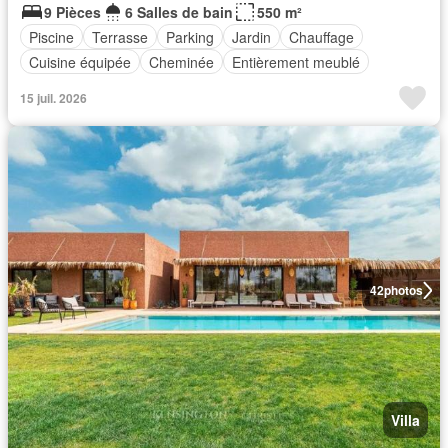
9 Pièces
6 Salles de bain
550 m²
Piscine
Terrasse
Parking
Jardin
Chauffage
Cuisine équipée
Cheminée
Entièrement meublé
15 juil. 2026
42
photos
Villa