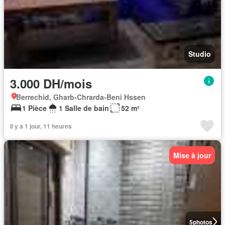
Studio
3.000 DH/mois
Berrechid, Gharb-Chrarda-Beni Hssen
1 Pièce
1 Salle de bain
52 m²
Il y a 1 jour, 11 heures
Mise à jour
5
photos