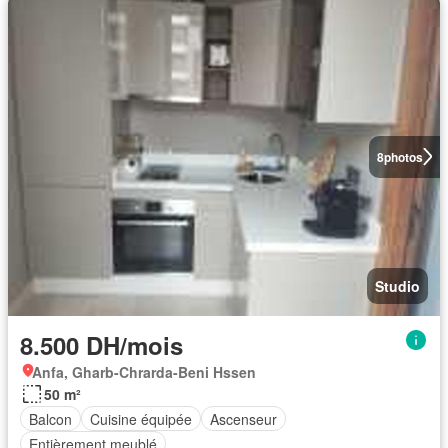
8
photos
Studio
8.500 DH/mois
Anfa, Gharb-Chrarda-Beni Hssen
50 m²
Balcon
Cuisine équipée
Ascenseur
Entièrement meublé