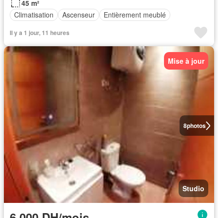
45 m²
Climatisation
Ascenseur
Entièrement meublé
Il y a 1 jour, 11 heures
Mise à jour
8
photos
Studio
6.000 DH/mois