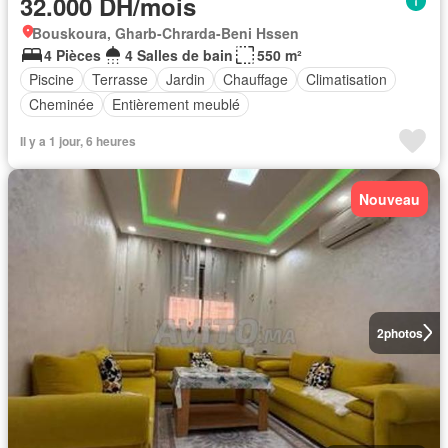
32.000 DH/mois
Bouskoura, Gharb-Chrarda-Beni Hssen
4 Pièces
4 Salles de bain
550 m²
Piscine
Terrasse
Jardin
Chauffage
Climatisation
Cheminée
Entièrement meublé
Il y a 1 jour, 6 heures
Nouveau
2
photos