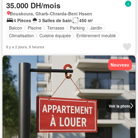
35.000 DH/mois
Bouskoura, Gharb-Chrarda-Beni Hssen
4 Pièces
3 Salles de bain
450 m²
Balcon
Piscine
Terrasse
Parking
Jardin
Climatisation
Cuisine équipée
Entièrement meublé
Il y a 2 jours, 6 heures
Nouveau
Voir la photo