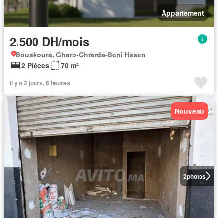
Appartement
2.500 DH/mois
Bouskoura, Gharb-Chrarda-Beni Hssen
2 Pièces
70 m²
Il y a 2 jours, 6 heures
Nouveau
2
photos