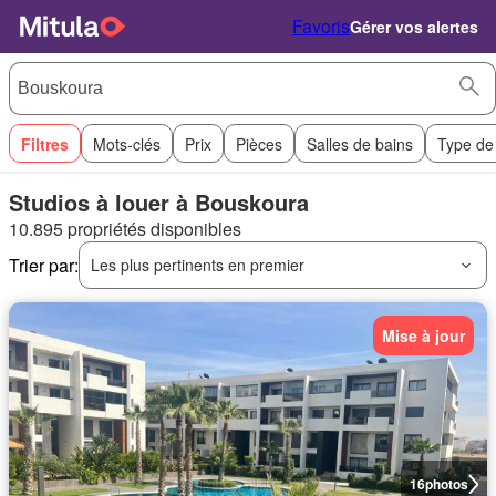
Favoris
Gérer vos alertes
Filtres
Mots-clés
Prix
Pièces
Salles de bains
Type de
Studios à louer à Bouskoura
10.895 propriétés disponibles
Trier par:
Les plus pertinents en premier
Mise à jour
16
photos