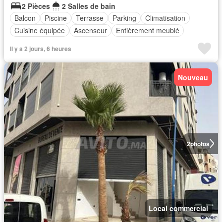
2 Pièces
2 Salles de bain
Balcon
Piscine
Terrasse
Parking
Climatisation
Cuisine équipée
Ascenseur
Entièrement meublé
Il y a 2 jours, 6 heures
Nouveau
2
photos
Local commercial