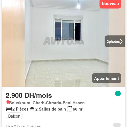
Nouveau
2
photos
Appartement
2.900 DH/mois
Bouskoura, Gharb-Chrarda-Beni Hssen
2 Pièces
2 Salles de bain
60 m²
Balcon
Il y a 2 jours, 6 heures