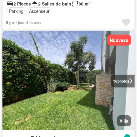
2 Pièces
2 Salles de bain
80 m²
Parking
Ascenseur
Il y a 1 jour, 6 heures
Nouveau
18
photos
Villa