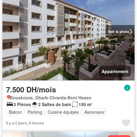
Voir la photo
Appartement
7.500 DH/mois
Bouskoura, Gharb-Chrarda-Beni Hssen
3 Pièces
2 Salles de bain
150 m²
Balcon
Parking
Cuisine équipée
Ascenseur
Il y a 2 jours, 6 heures