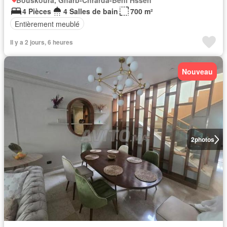
Bouskoura, Gharb-Chrarda-Beni Hssen
4 Pièces
4 Salles de bain
700 m²
Entièrement meublé
Il y a 2 jours, 6 heures
Nouveau
2
photos