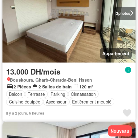
2
photos
Appartement
13.000 DH/mois
Bouskoura, Gharb-Chrarda-Beni Hssen
2 Pièces
2 Salles de bain
120 m²
Balcon
Terrasse
Parking
Climatisation
Cuisine équipée
Ascenseur
Entièrement meublé
Il y a 2 jours, 6 heures
Nouveau