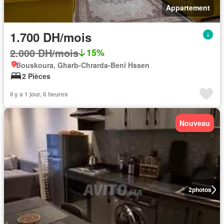
Appartement
1.700 DH/mois
2.000 DH/mois
15%
Bouskoura, Gharb-Chrarda-Beni Hssen
2 Pièces
Il y a 1 jour, 6 heures
Nouveau
2
photos