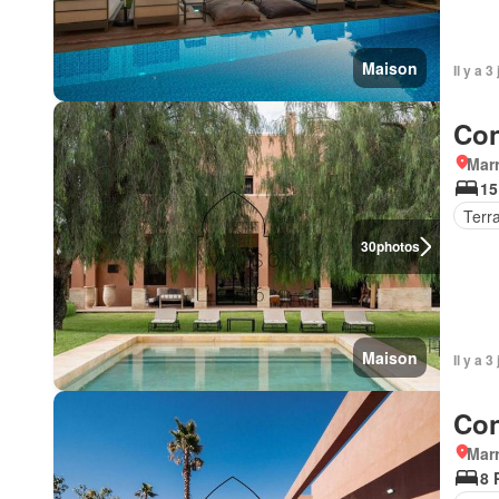
Maison
Il y a 
Con
Marr
15
Terr
30
photos
Maison
Il y a 
Con
Marr
8 