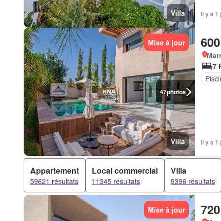
Villa
Il y a 1
600
Mise à jour
Marr
7 
Pisci
47
photos
Villa
Il y a 1
Appartement
Local commercial
Villa
59621 résultats
11345 résultats
9396 résultats
720
Mise à jour