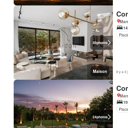
Con
Marr
14
Pisci
30
photos
Maison
Il y a 
Con
Marr
10
Pisci
24
photos