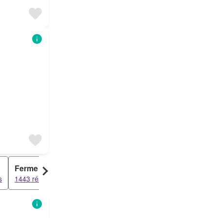
Ferme
Chambre
s
1443 résultats
710 résultats