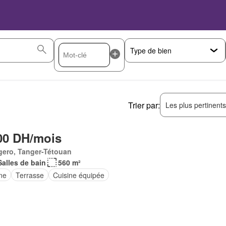
Trier par:
Les plus pertinent
00 DH/mois
gero, Tanger-Tétouan
Salles de bain
560 m²
ne
Terrasse
Cuisine équipée