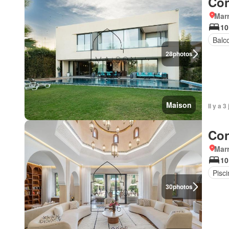
Con
Marr
10
Balc
28
photos
Maison
Il y a 
Con
Marr
10
Pisci
30
photos