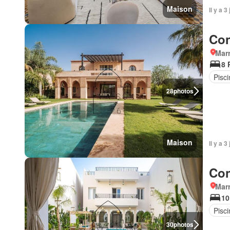
Maison
Il y a 
Con
Marr
8 
Pisci
28
photos
Maison
Il y a 
Con
Marr
10
Pisci
30
photos