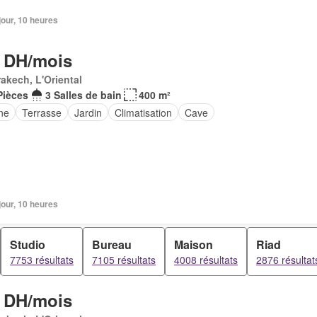
 jour, 10 heures
 DH/mois
akech, L'Oriental
Pièces
3 Salles de bain
400 m²
ne
Terrasse
Jardin
Climatisation
Cave
 jour, 10 heures
Studio
Bureau
Maison
Riad
7753 résultats
7105 résultats
4008 résultats
2876 résultat
 DH/mois