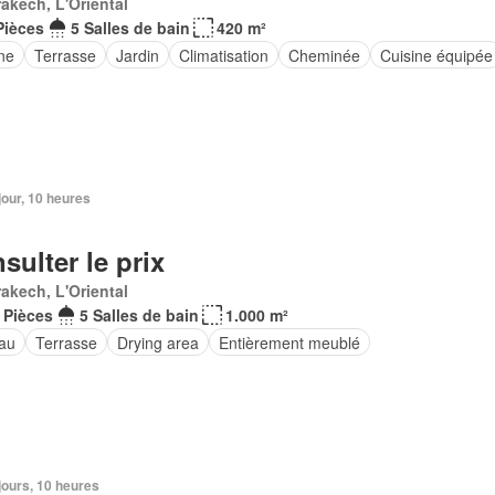
akech, L'Oriental
Pièces
5 Salles de bain
420 m²
ne
Terrasse
Jardin
Climatisation
Cheminée
Cuisine équipée
 jour, 10 heures
sulter le prix
akech, L'Oriental
 Pièces
5 Salles de bain
1.000 m²
au
Terrasse
Drying area
Entièrement meublé
3 jours, 10 heures