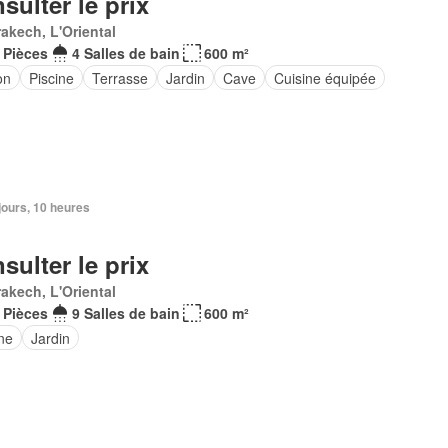
sulter le prix
akech, L'Oriental
 Pièces
4 Salles de bain
600 m²
on
Piscine
Terrasse
Jardin
Cave
Cuisine équipée
3 jours, 10 heures
sulter le prix
akech, L'Oriental
 Pièces
9 Salles de bain
600 m²
ne
Jardin