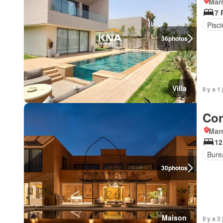
Marr
7 
Pisci
36
photos
Villa
Il y a 1
Con
Marr
12
Bure
30
photos
Maison
Il y a 