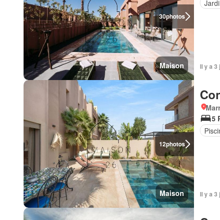
Jard
30
photos
Maison
Il y a 
Con
Marr
5 
Pisci
12
photos
Maison
Il y a 