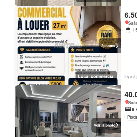
6.5
Saâd
1 
2
photos
Local commercial
Il y a 
40.
Saâd
6 
Pisci
Voir la photo