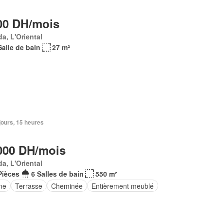
00 DH/mois
a, L'Oriental
Salle de bain
27 m²
3 jours, 15 heures
000 DH/mois
a, L'Oriental
Pièces
6 Salles de bain
550 m²
ne
Terrasse
Cheminée
Entièrement meublé