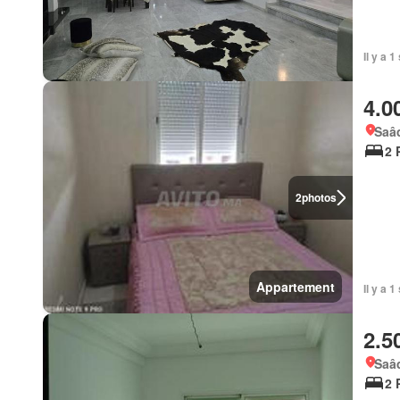
Il y a 
4.0
Saâd
2 
2
photos
Appartement
Il y a 
2.5
Saâd
2 