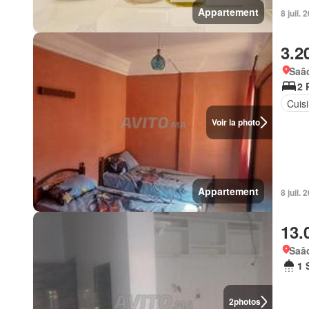
Appartement
8 juil. 
3.2
Saâd
2 
Cuis
Voir la photo
Appartement
8 juil. 
13.
Saâd
1 
2
photos