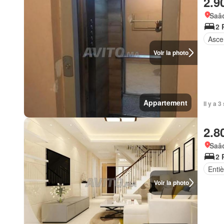
2.9
Saâd
2 
Asce
Voir la photo
Appartement
Il y a 
2.8
Saâd
2 
Enti
Voir la photo