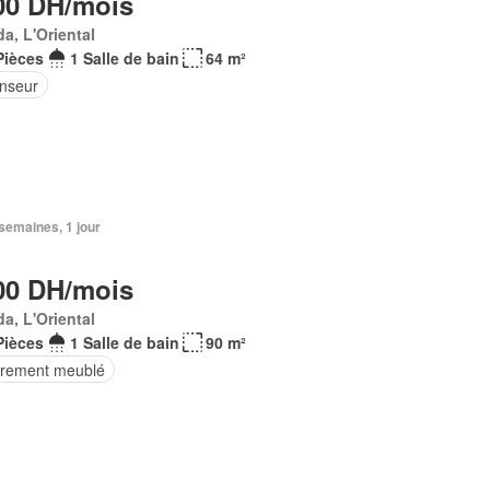
00 DH/mois
a, L'Oriental
Pièces
1 Salle de bain
64 m²
nseur
3 semaines, 1 jour
00 DH/mois
a, L'Oriental
Pièces
1 Salle de bain
90 m²
èrement meublé