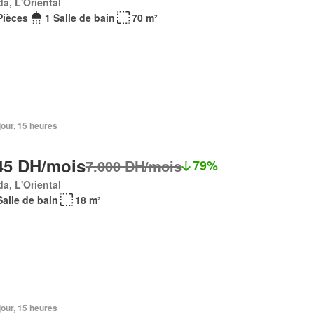
a, L'Oriental
Pièces
1 Salle de bain
70 m²
 jour, 15 heures
45 DH/mois
7.000 DH/mois
79%
a, L'Oriental
Salle de bain
18 m²
 jour, 15 heures