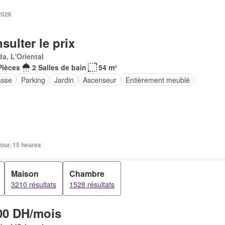
 2026
sulter le prix
a, L'Oriental
Pièces
2 Salles de bain
54 m²
asse
Parking
Jardin
Ascenseur
Entièrement meublé
 jour, 15 heures
Maison
Chambre
3210 résultats
1528 résultats
00 DH/mois