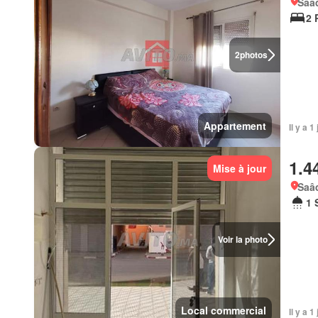
Saâd
2 
2
photos
Appartement
Il y a 1
1.4
Mise à jour
Saâd
1 
Voir la photo
Local commercial
Il y a 1