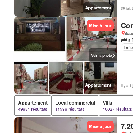
Appartement
30 jui.
Con
Mise à jour
Saâd
3 
Terr
Voir la photo
Appartement
Il y a 1
Appartement
Local commercial
Villa
49684 résultats
11596 résultats
10027 résultats
7.2
Mise à jour