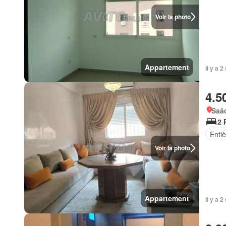
Voir la photo
Appartement
Il y a 
4.5
Saâd
2 
Enti
Voir la photo
Appartement
Il y a 