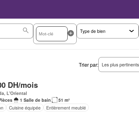
Trier par:
Les plus pertinent
00 DH/mois
a, L'Oriental
Pièces
1 Salle de bain
51 m²
on
Cuisine équipée
Entièrement meublé