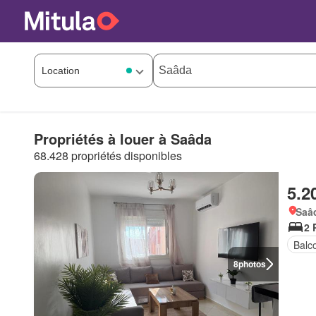
Propriétés à louer à Saâda
68.428 propriétés disponibles
5.2
Saâd
2 
Balc
8
photos