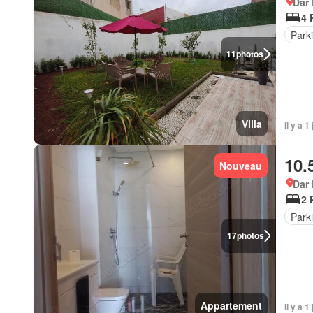
Dar
4 
Park
11
photos
Villa
Il y a 1
10.
Nouveau
Dar
2 
Park
17
photos
Appartement
Il y a 