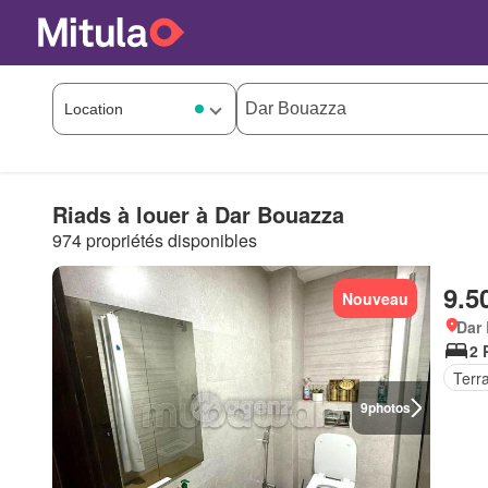
Riads à louer à Dar Bouazza
974 propriétés disponibles
9.5
Nouveau
Dar
2 
Terr
9
photos