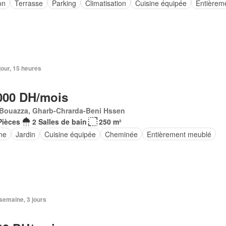
on
Terrasse
Parking
Climatisation
Cuisine équipée
Entièrem
 jour, 15 heures
000 DH/mois
 Bouazza, Gharb-Chrarda-Beni Hssen
Pièces
2 Salles de bain
250 m²
ne
Jardin
Cuisine équipée
Cheminée
Entièrement meublé
1 semaine, 3 jours