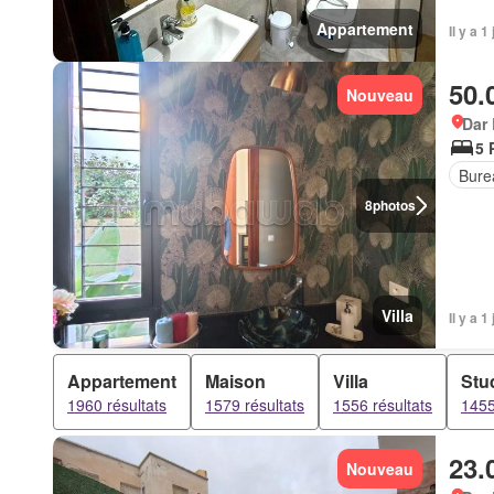
Appartement
Il y a 1
50.
Nouveau
Dar
5 
Bure
8
photos
Villa
Il y a 1
Appartement
Maison
Villa
Stu
1960 résultats
1579 résultats
1556 résultats
1455
23.
Nouveau