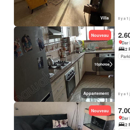
Villa
Il y a 1
2.6
Nouveau
Dar
2 
Park
10
photos
Appartement
Il y a 
7.0
Nouveau
Dar
2 