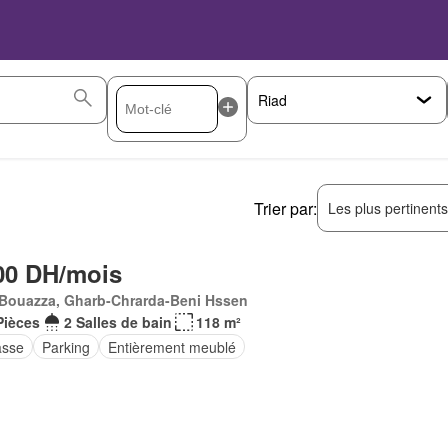
Trier par:
Les plus pertinent
00 DH/mois
 Bouazza, Gharb-Chrarda-Beni Hssen
Pièces
2 Salles de bain
118 m²
asse
Parking
Entièrement meublé