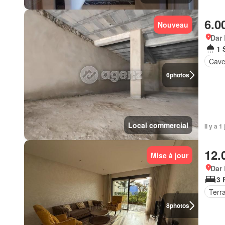
6.0
Nouveau
Dar
1 
Cav
6
photos
Local commercial
Il y a 1
12.
Mise à jour
Dar
3 
Terr
8
photos