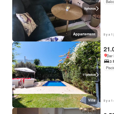
Balc
9
photos
Appartement
Il y a 1
21.
Dar
3 
Pisci
11
photos
Villa
Il y a 