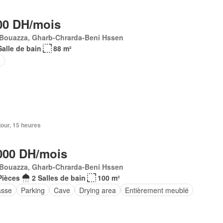
00 DH/mois
 Bouazza, Gharb-Chrarda-Beni Hssen
Salle de bain
88 m²
e
 jour, 15 heures
000 DH/mois
 Bouazza, Gharb-Chrarda-Beni Hssen
Pièces
2 Salles de bain
100 m²
asse
Parking
Cave
Drying area
Entièrement meublé