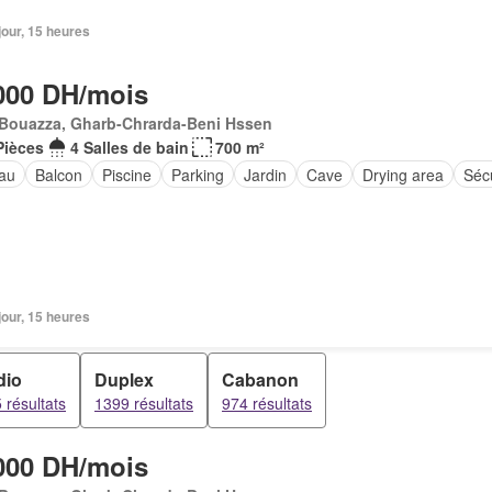
 jour, 15 heures
000 DH/mois
 Bouazza, Gharb-Chrarda-Beni Hssen
Pièces
4 Salles de bain
700 m²
au
Balcon
Piscine
Parking
Jardin
Cave
Drying area
Sécu
 jour, 15 heures
dio
Duplex
Cabanon
 résultats
1399 résultats
974 résultats
000 DH/mois