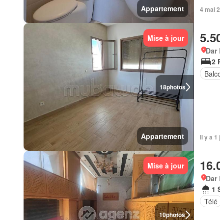
Appartement
4 mai 
5.5
Mise à jour
Dar
2 
Balc
18
photos
Appartement
Il y a 
16.
Mise à jour
Dar
1 
Télé
10
photos