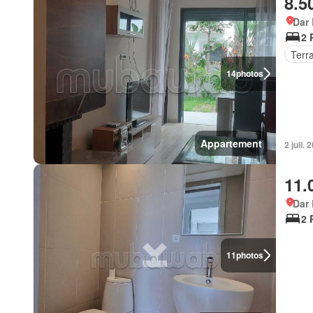
8.5
Dar
2 
Terr
14
photos
Appartement
2 juil. 
11.
Dar
2 
11
photos