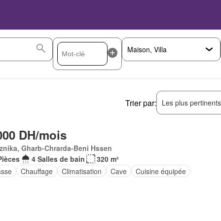
Trier par:
Les plus pertinent
000 DH/mois
znika, Gharb-Chrarda-Beni Hssen
Pièces
4 Salles de bain
320 m²
asse
Chauffage
Climatisation
Cave
Cuisine équipée