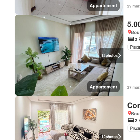
Appartement
29 mar
5.0
Bou
2 
Pisci
12
photos
Appartement
27 mar
Con
Bou
2 
Pisci
12
photos