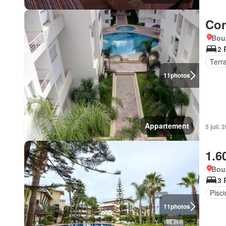
Con
Bou
2 
Terr
11
photos
Appartement
5 juil. 
1.6
Bou
3 
Pisci
11
photos