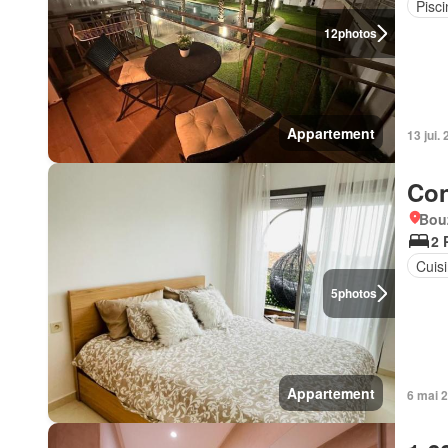
Pisci
12
photos
Appartement
13 jui.
Con
Bou
2 
Cuis
5
photos
Appartement
6 mai 