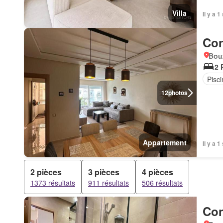
Villa
Il y a 
Con
Bou
2 
Pisci
12
photos
Appartement
Il y a 
2 pièces
3 pièces
4 pièces
1373 résultats
911 résultats
506 résultats
Con