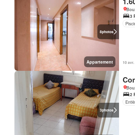
1.6
Bou
3 
Pisci
8
photos
Appartement
10 avr.
Con
Bou
2 
Enti
3
photos