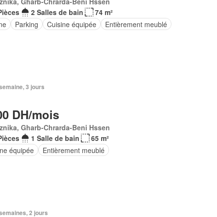
znika, Gharb-Chrarda-Beni Hssen
Pièces
2 Salles de bain
74 m²
ne
Parking
Cuisine équipée
Entièrement meublé
1 semaine, 3 jours
00 DH/mois
znika, Gharb-Chrarda-Beni Hssen
Pièces
1 Salle de bain
65 m²
ine équipée
Entièrement meublé
3 semaines, 2 jours