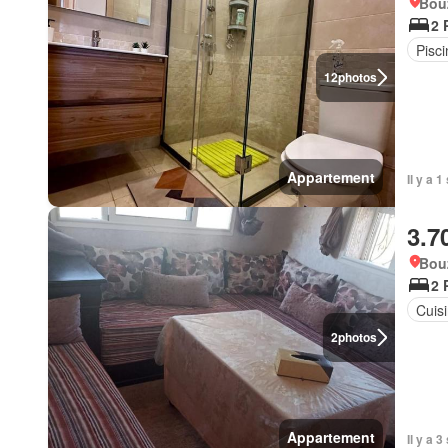
Bou
2 
Pisci
12
photos
Appartement
Il y a 
3.7
Bou
2 
Cuis
2
photos
Appartement
Il y a 