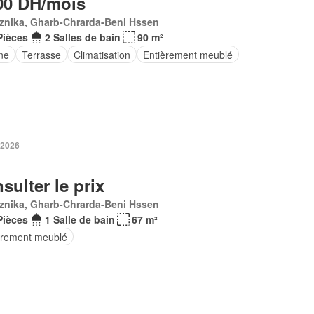
00 DH/mois
znika, Gharb-Chrarda-Beni Hssen
Pièces
2 Salles de bain
90 m²
ne
Terrasse
Climatisation
Entièrement meublé
 2026
sulter le prix
znika, Gharb-Chrarda-Beni Hssen
Pièces
1 Salle de bain
67 m²
èrement meublé