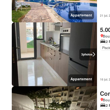
Appartement
21 jui.
5.0
Bou
2 
Pisci
3
photos
Appartement
16 jui.
Con
Bou
2 