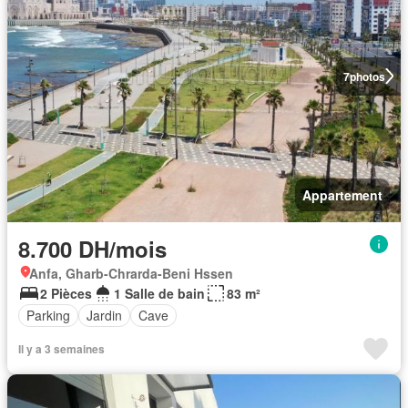
7
photos
Appartement
8.700 DH/mois
Anfa, Gharb-Chrarda-Beni Hssen
2 Pièces
1 Salle de bain
83 m²
Parking
Jardin
Cave
Il y a 3 semaines