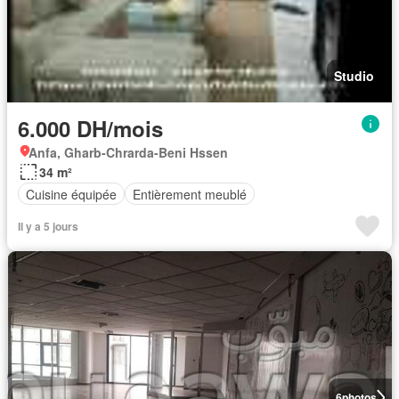
Studio
6.000 DH/mois
Anfa, Gharb-Chrarda-Beni Hssen
34 m²
Cuisine équipée
Entièrement meublé
Il y a 5 jours
6
photos