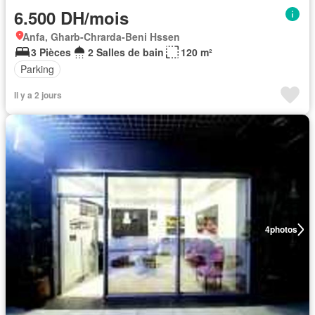
6.500 DH/mois
Anfa, Gharb-Chrarda-Beni Hssen
3 Pièces
2 Salles de bain
120 m²
Parking
Il y a 2 jours
4
photos