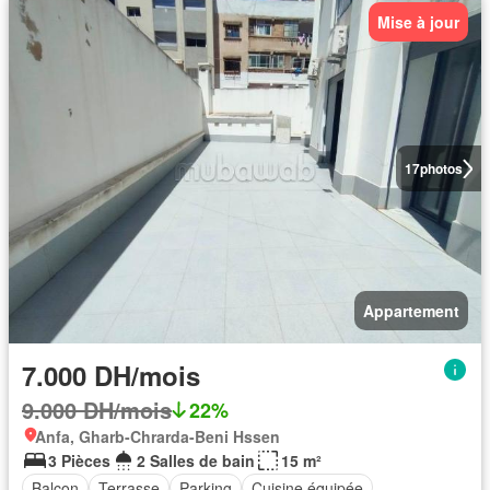
Mise à jour
17
photos
Appartement
7.000 DH/mois
9.000 DH/mois
22%
Anfa, Gharb-Chrarda-Beni Hssen
3 Pièces
2 Salles de bain
15 m²
Balcon
Terrasse
Parking
Cuisine équipée