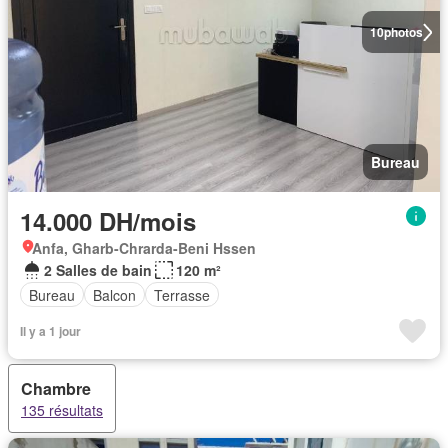
10
photos
Bureau
14.000 DH/mois
Anfa, Gharb-Chrarda-Beni Hssen
2 Salles de bain
120 m²
Bureau
Balcon
Terrasse
Il y a 1 jour
Chambre
135 résultats