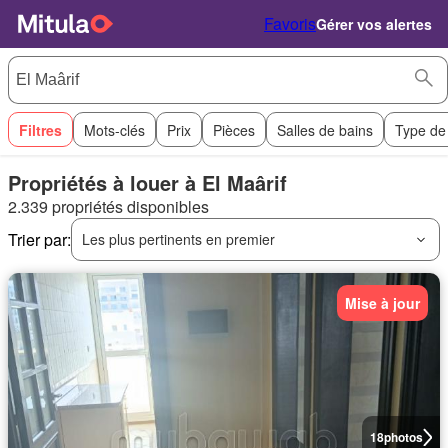
Favoris
Gérer vos alertes
Filtres
Mots-clés
Prix
Pièces
Salles de bains
Type de
Propriétés à louer à El Maârif
2.339 propriétés disponibles
Trier par:
Les plus pertinents en premier
Mise à jour
18
photos