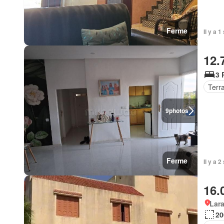
Ferme
Il y a 
12.
3 
Terr
9
photos
Ferme
Il y a 
16.
Lar
20