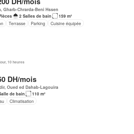
200 DH/mois
a, Gharb-Chrarda-Beni Hssen
Pièces
2 Salles de bain
159 m²
on
Terrasse
Parking
Cuisine équipée
 jour, 10 heures
50 DH/mois
dir, Oued ed Dahab-Lagouira
Salle de bain
110 m²
au
Climatisation