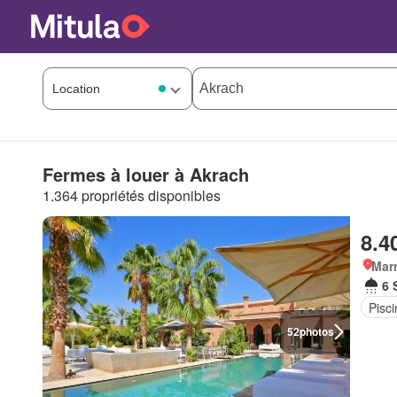
Fermes à louer à Akrach
1.364 propriétés disponibles
8.4
Marr
6 
Pisci
52
photos