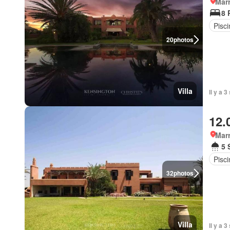
Marr
8 
Pisci
20
photos
Villa
Il y a 
12.
Marr
5 
Pisci
32
photos
Villa
Il y a 