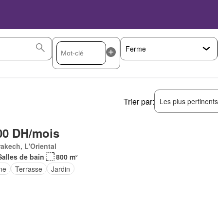
Trier par:
Les plus pertinent
00 DH/mois
akech, L'Oriental
Salles de bain
800 m²
ne
Terrasse
Jardin