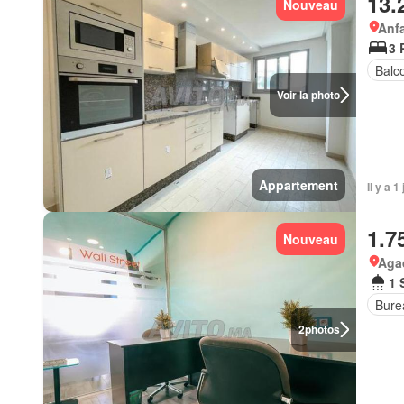
13.
Nouveau
Anf
3 
Balc
Voir la photo
Appartement
Il y a 1
1.7
Nouveau
Aga
1 
Bure
2
photos