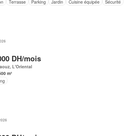
on
Terrasse
Parking
Jardin
Cuisine équipée
Sécurité
2026
000 DH/mois
aouz, L'Oriental
500 m²
ing
 2026