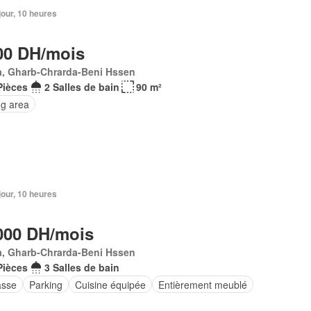
 jour, 10 heures
00 DH/mois
a, Gharb-Chrarda-Beni Hssen
Pièces
2 Salles de bain
90 m²
ng area
 jour, 10 heures
000 DH/mois
a, Gharb-Chrarda-Beni Hssen
Pièces
3 Salles de bain
asse
Parking
Cuisine équipée
Entièrement meublé