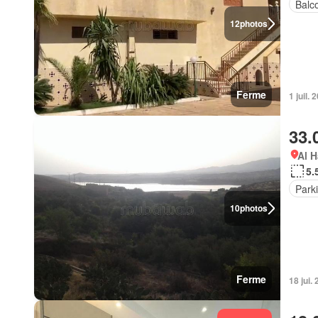
Balc
12
photos
Ferme
1 juil. 
33.
Al H
5.
Park
10
photos
Ferme
18 jui.