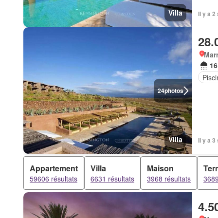
Villa
Il y a 
28.
Marr
16
Pisci
24
photos
Villa
Il y a 
Appartement
Villa
Maison
Ter
59606 résultats
6631 résultats
3968 résultats
3689
4.5