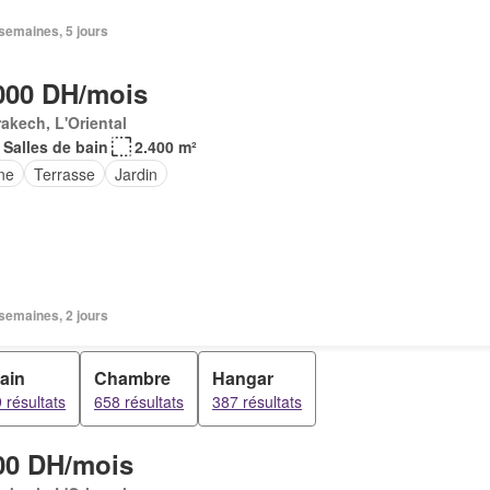
2 semaines, 5 jours
000 DH/mois
akech, L'Oriental
 Salles de bain
2.400 m²
ne
Terrasse
Jardin
3 semaines, 2 jours
rain
Chambre
Hangar
 résultats
658 résultats
387 résultats
00 DH/mois