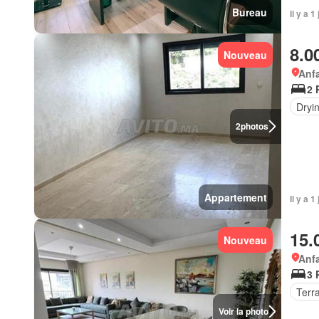
Bureau
Il y a 1
8.0
Nouveau
Anf
2 
Dryi
2
photos
Appartement
Il y a 1
15.
Nouveau
Anf
3 
Terr
Voir la photo