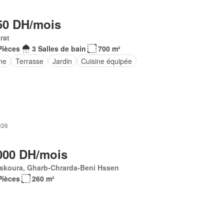
50 DH/mois
rat
Pièces
3 Salles de bain
700 m²
ne
Terrasse
Jardin
Cuisine équipée
2026
000 DH/mois
skoura, Gharb-Chrarda-Beni Hssen
Pièces
260 m²