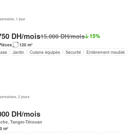
1 semaine, 1 jour
750 DH/mois
15.000 DH/mois
15%
Pièces
120 m²
asse
Jardin
Cuisine équipée
Sécurité
Entièrement meublé
2 semaines, 2 jours
000 DH/mois
ache, Tanger-Tétouan
0 m²