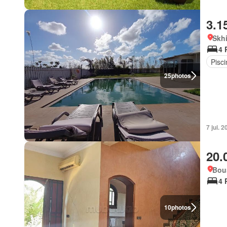
3.1
Skhi
4 
Pisci
25
photos
7 jui. 
20.
Bou
4 
10
photos