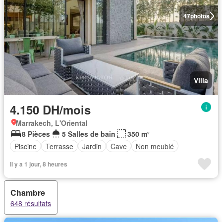
47
photos
Villa
4.150 DH/mois
Marrakech, L'Oriental
8 Pièces
5 Salles de bain
350 m²
Piscine
Terrasse
Jardin
Cave
Non meublé
Il y a 1 jour, 8 heures
Chambre
648 résultats