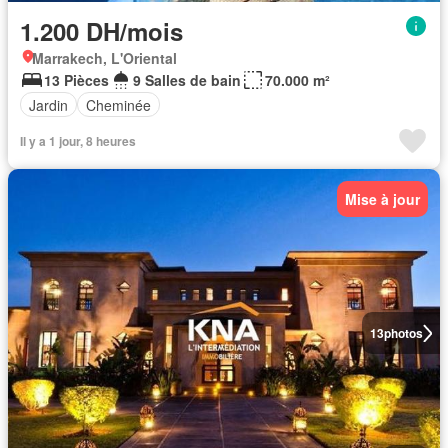
1.200 DH/mois
Marrakech, L'Oriental
13 Pièces
9 Salles de bain
70.000 m²
Jardin
Cheminée
Il y a 1 jour, 8 heures
Mise à jour
13
photos