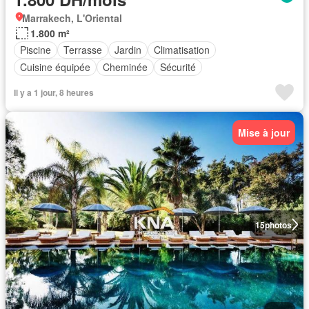
Marrakech, L'Oriental
1.800 m²
Piscine
Terrasse
Jardin
Climatisation
Cuisine équipée
Cheminée
Sécurité
Il y a 1 jour, 8 heures
Mise à jour
15
photos