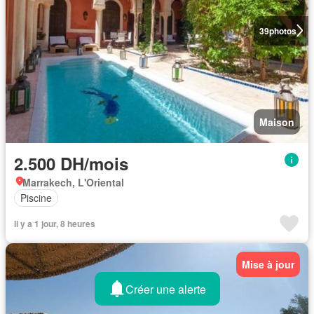
39
photos
Maison
2.500 DH/mois
Marrakech, L'Oriental
Piscine
Il y a 1 jour, 8 heures
Mise à jour
Créer une alerte