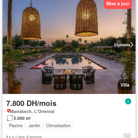
Mise à jour
23
photos
Villa
7.800 DH/mois
Marrakech, L'Oriental
5.000 m²
Piscine
Jardin
Climatisation
Il y a 1 jour, 8 heures