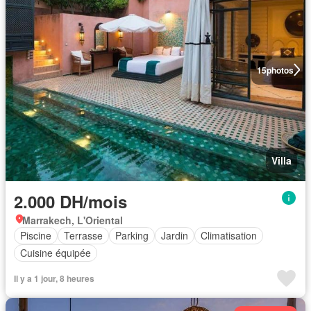
15
photos
Villa
2.000 DH/mois
Marrakech, L'Oriental
Piscine
Terrasse
Parking
Jardin
Climatisation
Cuisine équipée
Il y a 1 jour, 8 heures