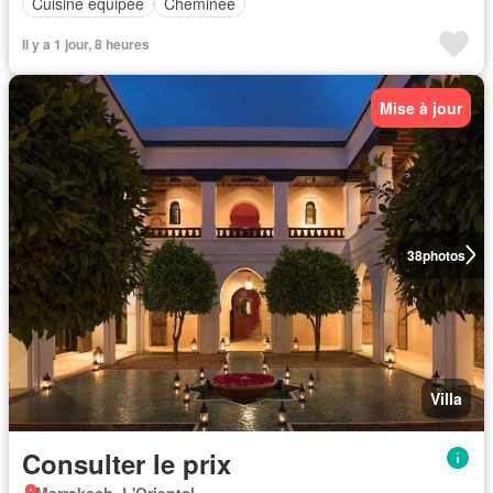
Cuisine équipée
Cheminée
Il y a 1 jour, 8 heures
Mise à jour
38
photos
Villa
Consulter le prix
Marrakech, L'Oriental