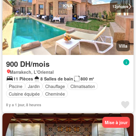
12
photos
Villa
900 DH/mois
Marrakech, L'Oriental
11 Pièces
8 Salles de bain
800 m²
Piscine
Jardin
Chauffage
Climatisation
Cuisine équipée
Cheminée
Il y a 1 jour, 8 heures
Mise à jour