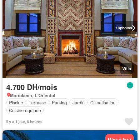
18
photos
Villa
4.700 DH/mois
Marrakech, L'Oriental
Piscine
Terrasse
Parking
Jardin
Climatisation
Cuisine équipée
Il y a 1 jour, 8 heures
Mise à jour