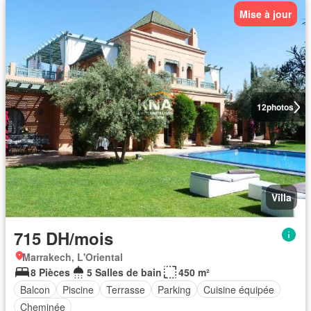
Mise à jour
12
photos
Villa
715 DH/mois
Marrakech, L'Oriental
8 Pièces
5 Salles de bain
450 m²
Balcon
Piscine
Terrasse
Parking
Cuisine équipée
Cheminée