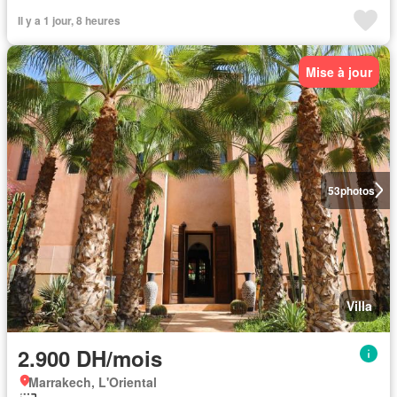
Il y a 1 jour, 8 heures
Mise à jour
53
photos
Villa
2.900 DH/mois
Marrakech, L'Oriental