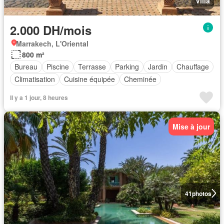
Villa
2.000 DH/mois
Marrakech, L'Oriental
800 m²
Bureau
Piscine
Terrasse
Parking
Jardin
Chauffage
Climatisation
Cuisine équipée
Cheminée
Il y a 1 jour, 8 heures
Mise à jour
41
photos