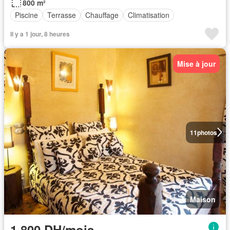
800 m²
Piscine
Terrasse
Chauffage
Climatisation
Il y a 1 jour, 8 heures
Mise à jour
11
photos
Maison
1.800 DH/mois