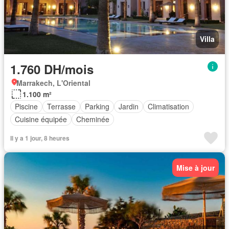
Villa
1.760 DH/mois
Marrakech, L'Oriental
1.100 m²
Piscine
Terrasse
Parking
Jardin
Climatisation
Cuisine équipée
Cheminée
Il y a 1 jour, 8 heures
Mise à jour