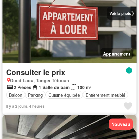
Voir la photo
Appartement
Consulter le prix
Oued Laou, Tanger-Tétouan
2 Pièces
1 Salle de bain
100 m²
Balcon
Parking
Cuisine équipée
Entièrement meublé
Il y a 2 jours, 4 heures
Nouveau