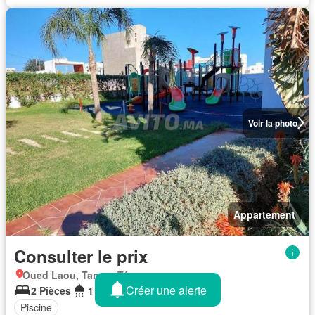
Voir la photo
Appartement
Consulter le prix
Oued Laou, Tanger-Tétouan
Créer une alerte
2 Pièces
1 Salle de bain
60 m²
Piscine