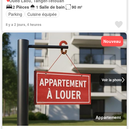
Oued Laou, Tanger-Tétouan
2 Pièces
1 Salle de bain
90 m²
Parking
Cuisine équipée
Il y a 2 jours, 4 heures
Nouveau
Voir la photo
Appartement