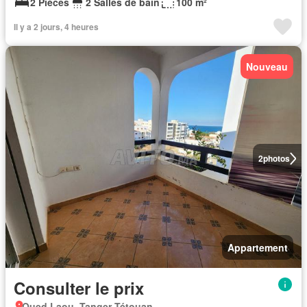
2 Pièces
2 Salles de bain
100 m²
Il y a 2 jours, 4 heures
Nouveau
2
photos
Appartement
Consulter le prix
Oued Laou, Tanger-Tétouan