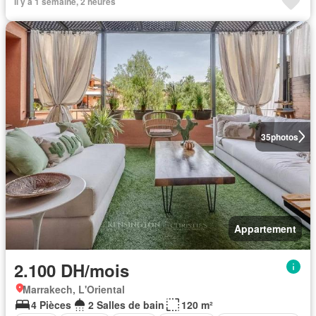
Il y a 1 semaine, 2 heures
35
photos
Appartement
2.100 DH/mois
Marrakech, L'Oriental
4 Pièces
2 Salles de bain
120 m²