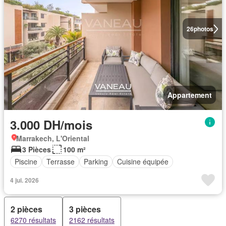
26
photos
Appartement
3.000 DH/mois
Marrakech, L'Oriental
3 Pièces
100 m²
Piscine
Terrasse
Parking
Cuisine équipée
4 jui. 2026
2 pièces
3 pièces
6270 résultats
2162 résultats