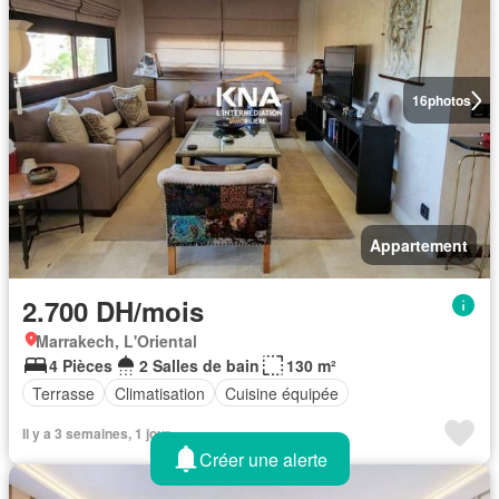
16
photos
Appartement
2.700 DH/mois
Marrakech, L'Oriental
4 Pièces
2 Salles de bain
130 m²
Terrasse
Climatisation
Cuisine équipée
Il y a 3 semaines, 1 jour
Créer une alerte