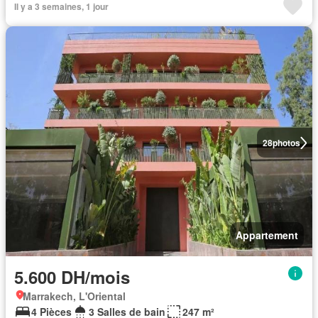
Il y a 3 semaines, 1 jour
28
photos
Appartement
5.600 DH/mois
Marrakech, L'Oriental
4 Pièces
3 Salles de bain
247 m²