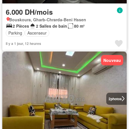
6.000 DH/mois
Bouskoura, Gharb-Chrarda-Beni Hssen
2 Pièces
2 Salles de bain
80 m²
Parking
Ascenseur
Il y a 1 jour, 12 heures
Nouveau
2
photos