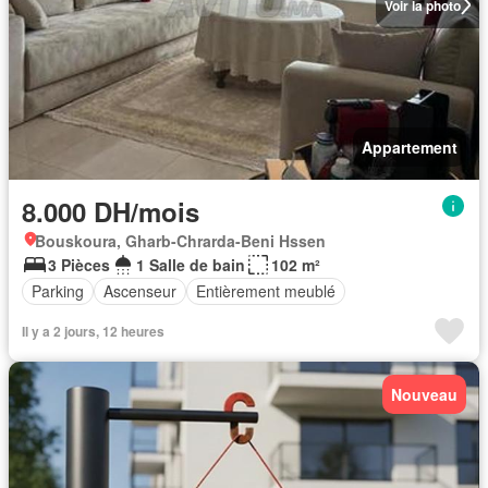
Voir la photo
Appartement
8.000 DH/mois
Bouskoura, Gharb-Chrarda-Beni Hssen
3 Pièces
1 Salle de bain
102 m²
Parking
Ascenseur
Entièrement meublé
Il y a 2 jours, 12 heures
Nouveau