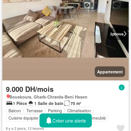
2
photos
Appartement
9.000 DH/mois
Bouskoura, Gharb-Chrarda-Beni Hssen
1 Pièce
1 Salle de bain
70 m²
Balcon
Terrasse
Parking
Climatisation
Cuisine équipée
Ascenseur
Entièrement meublé
Créer une alerte
Il y a 2 jours, 12 heures