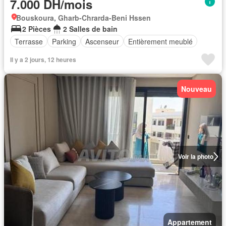
7.000 DH/mois
Bouskoura, Gharb-Chrarda-Beni Hssen
2 Pièces
2 Salles de bain
Terrasse
Parking
Ascenseur
Entièrement meublé
Il y a 2 jours, 12 heures
Nouveau
Voir la photo
Appartement