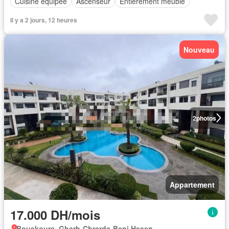
Cuisine équipée
Ascenseur
Entièrement meublé
Il y a 2 jours, 12 heures
Nouveau
2
photos
Appartement
17.000 DH/mois
Bouskoura, Gharb-Chrarda-Beni Hssen