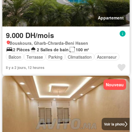
Appartement
9.000 DH/mois
Bouskoura, Gharb-Chrarda-Beni Hssen
2 Pièces
2 Salles de bain
100 m²
Balcon
Terrasse
Parking
Climatisation
Ascenseur
Il y a 2 jours, 12 heures
Nouveau
Voir la photo