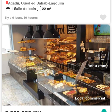
Agadir, Oued ed Dahab-Lagouira
1 Salle de bain
22 m²
Il y a 6 jours, 10 heures
Voir la photo
Local commercial