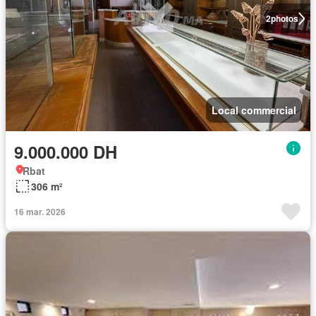
2
photos
Local commercial
9.000.000 DH
Rbat
306 m²
16 mar. 2026