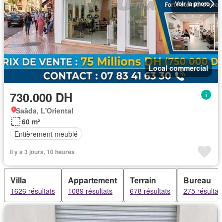
Voir la photo
Local commercial
730.000 DH
Saâda, L'Oriental
60 m²
Entièrement meublé
Il y a 3 jours, 10 heures
Villa
Appartement
Terrain
Bureau
1626 résultats
1089 résultats
678 résultats
275 résultat