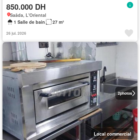
850.000 DH
Saâda, L'Oriental
1 Salle de bain
27 m²
26 jui. 2026
2
photos
Local commercial