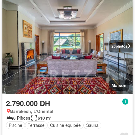
20
photos
Maison
2.790.000 DH
Marrakech, L'Oriental
8 Pièces
610 m²
Piscine
Terrasse
Cuisine équipée
Sauna