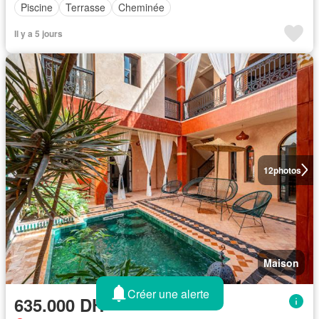
Piscine
Terrasse
Cheminée
Il y a 5 jours
12
photos
Maison
Créer une alerte
635.000 DH