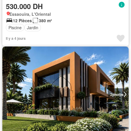
530.000 DH
Essaouira, L'Oriental
12 Pièces
380 m²
Piscine
Jardin
Il y a 4 jours
2
photos