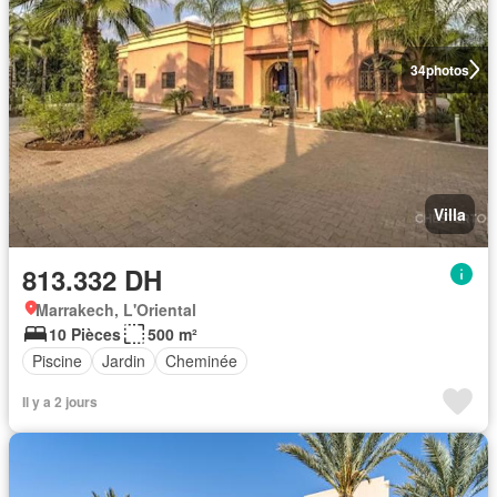
34
photos
Villa
813.332 DH
Marrakech, L'Oriental
10 Pièces
500 m²
Piscine
Jardin
Cheminée
Il y a 2 jours