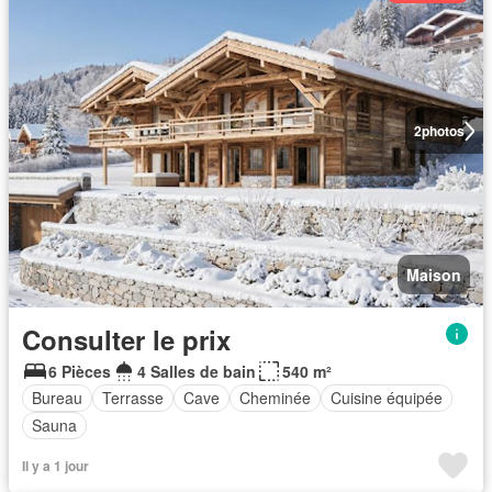
2
photos
Maison
Consulter le prix
6 Pièces
4 Salles de bain
540 m²
Bureau
Terrasse
Cave
Cheminée
Cuisine équipée
Sauna
Il y a 1 jour