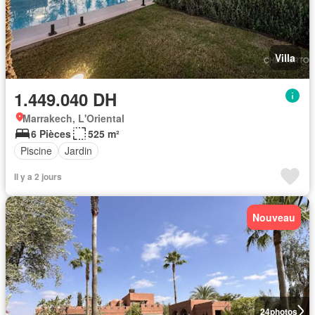
Villa
1.449.040 DH
Marrakech, L'Oriental
6 Pièces
525 m²
Piscine
Jardin
Il y a 2 jours
Nouveau
24
photos