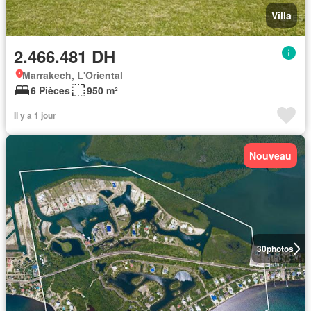
Villa
2.466.481 DH
Marrakech, L'Oriental
6 Pièces
950 m²
Il y a 1 jour
Nouveau
30
photos