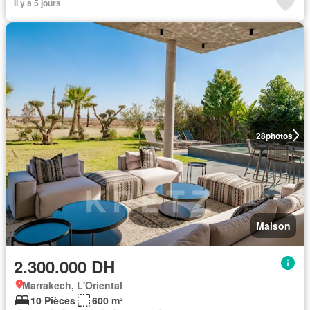
Il y a 5 jours
28
photos
Maison
2.300.000 DH
Marrakech, L'Oriental
10 Pièces
600 m²