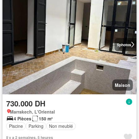
5
photos
Maison
730.000 DH
Marrakech, L'Oriental
4 Pièces
150 m²
Piscine
Parking
Non meublé
Il y a 2 semaines, 5 heures