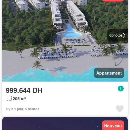
6
photos
Appartement
999.644 DH
205 m²
Il y a 1 jour, 5 heures
Nouveau