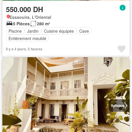
550.000 DH
Essaouira, L'Oriental
5 Pièces
280 m²
Piscine
Jardin
Cuisine équipée
Cave
Entièrement meublé
Il y a 4 jours, 5 heures
9
photos