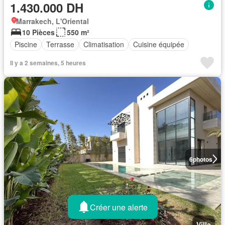
1.430.000 DH
Marrakech, L'Oriental
10 Pièces
550 m²
Piscine
Terrasse
Climatisation
Cuisine équipée
Il y a 2 semaines, 5 heures
6
photos
Créer une alerte
Villa