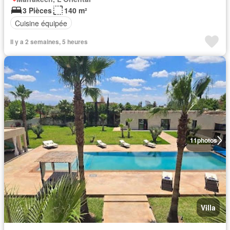
3 Pièces
140 m²
Cuisine équipée
Il y a 2 semaines, 5 heures
11
photos
Villa