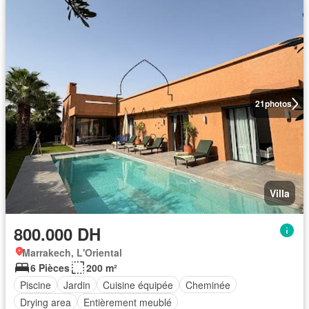
21
photos
Villa
800.000 DH
Marrakech, L'Oriental
6 Pièces
200 m²
Piscine
Jardin
Cuisine équipée
Cheminée
Drying area
Entièrement meublé