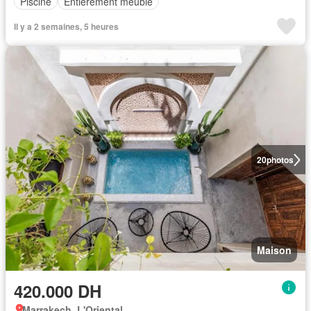
Piscine
Entièrement meublé
Il y a 2 semaines, 5 heures
20
photos
Maison
420.000 DH
Marrakech, L'Oriental