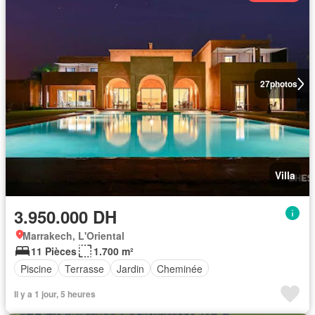
27
photos
Villa
3.950.000 DH
Marrakech, L'Oriental
11 Pièces
1.700 m²
Piscine
Terrasse
Jardin
Cheminée
Il y a 1 jour, 5 heures