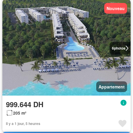
Nouveau
6
photos
Appartement
999.644 DH
205 m²
Il y a 1 jour, 5 heures