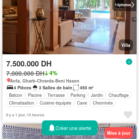
14
photos
Villa
7.500.000 DH
7.800.000 DH
4%
Anfa, Gharb-Chrarda-Beni Hssen
4 Pièces
3 Salles de bain
450 m²
Balcon
Piscine
Terrasse
Parking
Jardin
Chauffage
Climatisation
Cuisine équipée
Cave
Cheminée
Drying area
Il y a 1 jour, 10 heures
Créer une alerte
Mise à jour