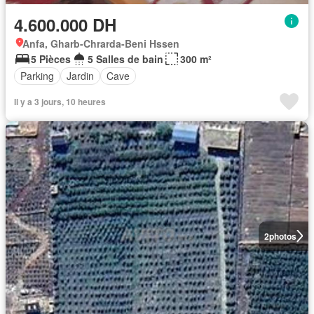
4.600.000 DH
Anfa, Gharb-Chrarda-Beni Hssen
5 Pièces
5 Salles de bain
300 m²
Parking
Jardin
Cave
Il y a 3 jours, 10 heures
2
photos