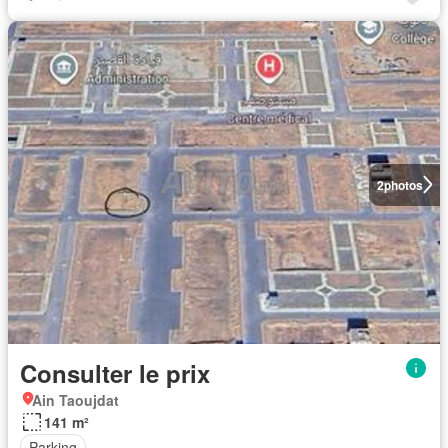
2
photos
Consulter le prix
Ain Taoujdat
141 m²
Parking