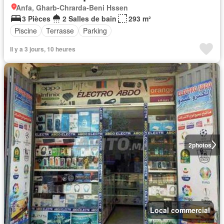
Anfa, Gharb-Chrarda-Beni Hssen
3 Pièces
2 Salles de bain
293 m²
Piscine
Terrasse
Parking
Il y a 3 jours, 10 heures
2
photos
Local commercial