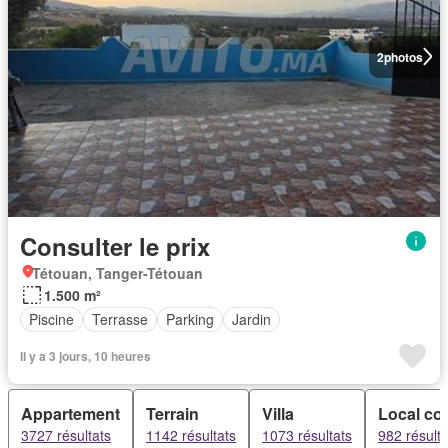
2
photos
Consulter le prix
Tétouan, Tanger-Tétouan
1.500 m²
Piscine
Terrasse
Parking
Jardin
Il y a 3 jours, 10 heures
Appartement
Terrain
Villa
Local co
3727 résultats
1142 résultats
1073 résultats
982 résulta