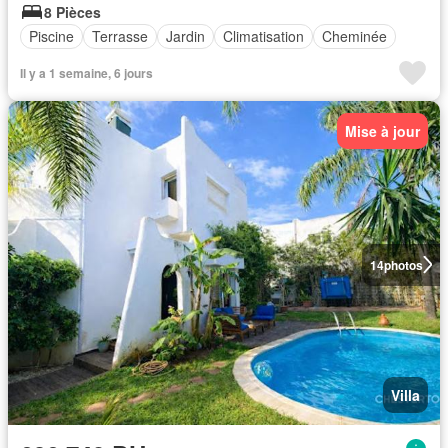
8 Pièces
Piscine
Terrasse
Jardin
Climatisation
Cheminée
Il y a 1 semaine, 6 jours
Mise à jour
14
photos
Villa