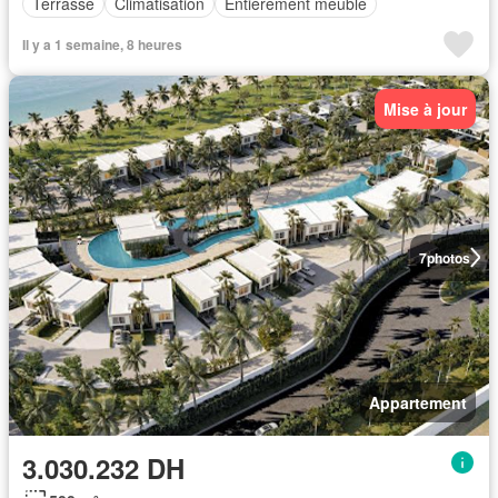
Terrasse
Climatisation
Entièrement meublé
Il y a 1 semaine, 8 heures
Mise à jour
7
photos
Appartement
3.030.232 DH