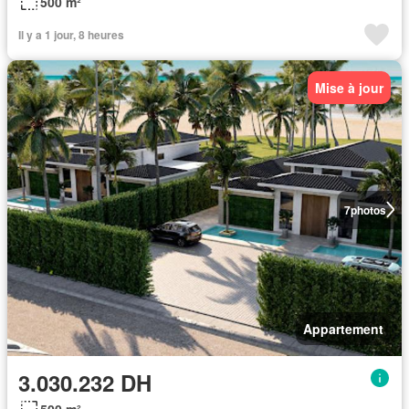
500 m²
Il y a 1 jour, 8 heures
Mise à jour
7
photos
Appartement
3.030.232 DH
500 m²