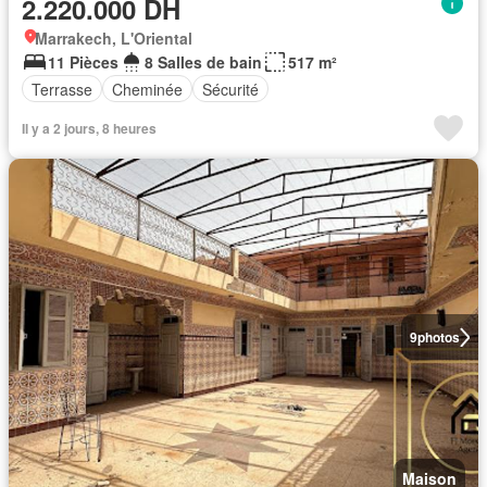
2.220.000 DH
Marrakech, L'Oriental
11 Pièces
8 Salles de bain
517 m²
Terrasse
Cheminée
Sécurité
Il y a 2 jours, 8 heures
9
photos
Maison