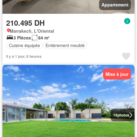
Appartement
210.495 DH
Marrakech, L'Oriental
3 Pièces
84 m²
Cuisine équipée
Entièrement meublé
Il y a 1 jour, 8 heures
Mise à jour
18
photos