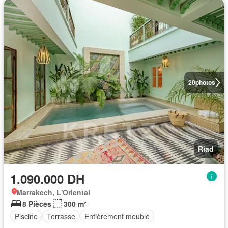
20
photos
Riad
1.090.000 DH
Marrakech, L'Oriental
8 Pièces
300 m²
Piscine
Terrasse
Entièrement meublé