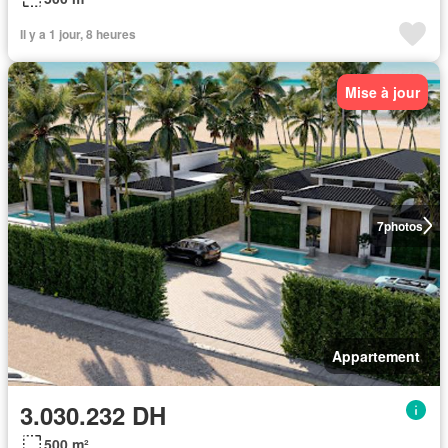
Il y a 1 jour, 8 heures
Mise à jour
7
photos
Appartement
3.030.232 DH
500 m²