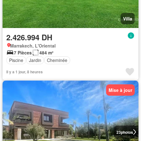
Villa
2.426.994 DH
Marrakech, L'Oriental
7 Pièces
484 m²
Piscine
Jardin
Cheminée
Il y a 1 jour, 8 heures
Mise à jour
23
photos