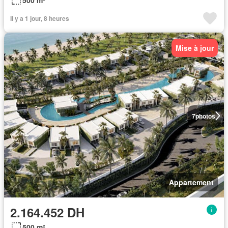
Il y a 1 jour, 8 heures
Mise à jour
7
photos
Appartement
2.164.452 DH
500 m²