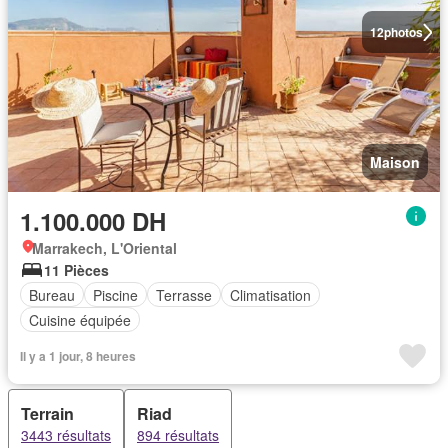
12
photos
Maison
1.100.000 DH
Marrakech, L'Oriental
11 Pièces
Bureau
Piscine
Terrasse
Climatisation
Cuisine équipée
Il y a 1 jour, 8 heures
Terrain
Riad
3443 résultats
894 résultats