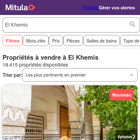
Favoris
Gérer vos alertes
Filtres
Mots-clés
Prix
Pièces
Salles de bains
Type de
Propriétés à vendre à El Khemis
18.415 propriétés disponibles
Trier par:
Les plus pertinents en premier
Nouveau
6
photos