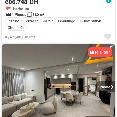
606.748 DH
El Harhoura
4 Pièces
380 m²
Piscine
Terrasse
Jardin
Chauffage
Climatisation
Cheminée
Il y a 1 jour, 8 heures
Mise à jour
9
photos