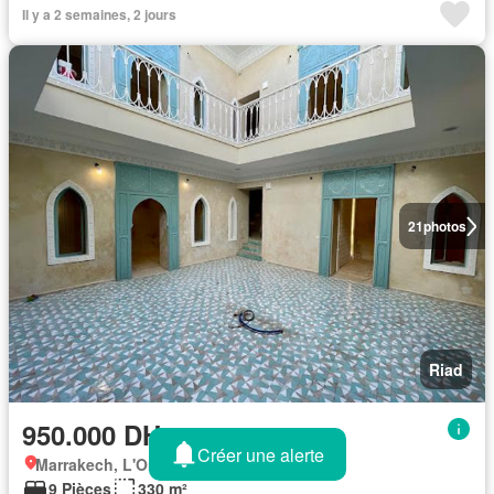
Il y a 2 semaines, 2 jours
21
photos
Riad
950.000 DH
Créer une alerte
Marrakech, L'Oriental
9 Pièces
330 m²