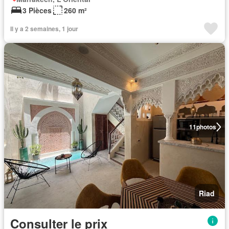
3 Pièces
260 m²
Il y a 2 semaines, 1 jour
11
photos
Riad
Consulter le prix