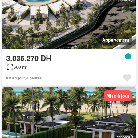
Appartement
3.035.270 DH
500 m²
Il y a 1 jour, 4 heures
Mise à jour
7
photos