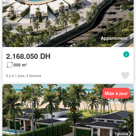
Appartement
2.168.050 DH
500 m²
Il y a 1 jour, 4 heures
Mise à jour
7
photos