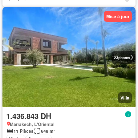
Mise à jour
23
photos
Villa
1.436.843 DH
Marrakech, L'Oriental
11 Pièces
648 m²