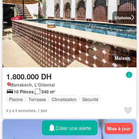
50
photos
Maison
1.800.000 DH
Marrakech, L'Oriental
10 Pièces
540 m²
Piscine
Terrasse
Climatisation
Sécurité
Il y a 3 semaines, 1 jour
Créer une alerte
Mise à jour