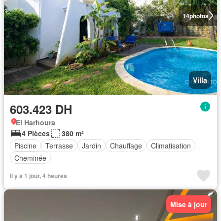
14
photos
Villa
603.423 DH
El Harhoura
4 Pièces
380 m²
Piscine
Terrasse
Jardin
Chauffage
Climatisation
Cheminée
Il y a 1 jour, 4 heures
Mise à jour