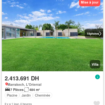
Mise à jour
18
photos
Villa
2.413.691 DH
Marrakech, L'Oriental
7 Pièces
484 m²
Piscine
Jardin
Cheminée
Il y a 1 jour, 4 heures