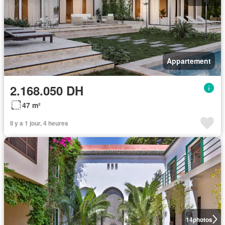
Appartement
2.168.050 DH
47 m²
Il y a 1 jour, 4 heures
14
photos