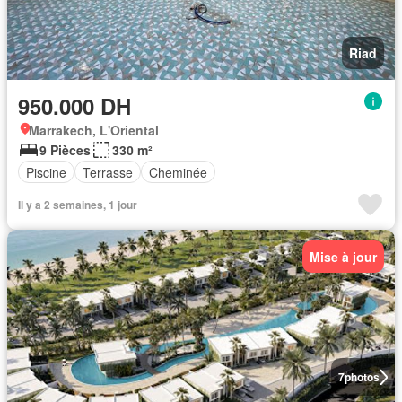
Riad
950.000 DH
Marrakech, L'Oriental
9 Pièces
330 m²
Piscine
Terrasse
Cheminée
Il y a 2 semaines, 1 jour
Mise à jour
7
photos