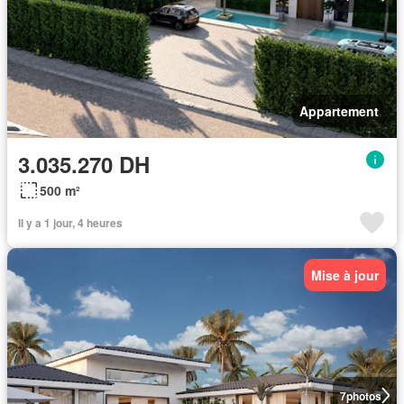
Appartement
3.035.270 DH
500 m²
Il y a 1 jour, 4 heures
Mise à jour
7
photos